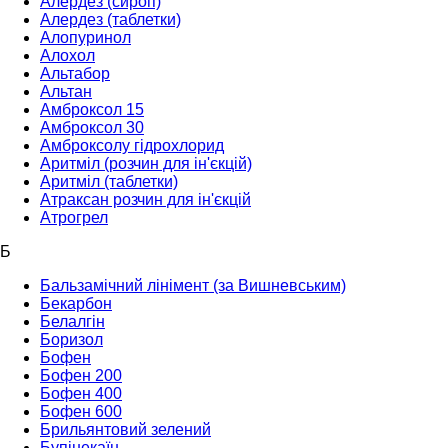
Алердез (сироп)
Алердез (таблетки)
Алопуринол
Алохол
Альтабор
Альтан
Амброксол 15
Амброксол 30
Амброксолу гідрохлорид
Аритміл (розчин для ін'єкцій)
Аритміл (таблетки)
Атраксан розчин для ін'єкцій
Атрогрел
Б
Бальзамічний лінімент (за Вишневським)
Бекарбон
Белалгін
Боризол
Бофен
Бофен 200
Бофен 400
Бофен 600
Брильянтовий зелений
Бупінекаїн