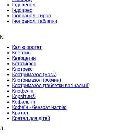
Індовенол
Індопрес
Інопранол, сироп
Інопранол, таблетки
К
Калію оротат
Квертин
Кверцетин
Кетотифен
Клотрекс
Клотримазол (мазь)
Клотримазол (розчин)
Клотримазол (таблетки вагінальні)
Клофелін
Корвітин®
Кофальгін
Кофеїн - бензоат натрію
Кратал
Кратал для дітей
Л