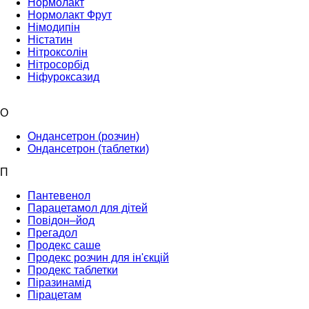
Нормолакт
Нормолакт Фрут
Німодипін
Ністатин
Нітроксолін
Нітросорбід
Ніфуроксазид
О
Ондансетрон (розчин)
Ондансетрон (таблетки)
П
Пантевенол
Парацетамол для дітей
Повідон–йод
Прегадол
Продекс саше
Продекс розчин для ін'єкцій
Продекс таблетки
Піразинамід
Пірацетам