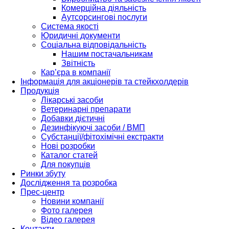
Комерційна діяльність
Аутсорсингові послуги
Система якості
Юридичні документи
Соціальна відповідальність
Нашим постачальникам
Звітність
Кар’єра в компанії
Інформація для акціонерів та стейкхолдерів
Продукція
Лікарські засоби
Ветеринарні препарати
Добавки дієтичні
Дезинфікуючі засоби / ВМП
Субстанції/фітохімічні екстракти
Нові розробки
Каталог статей
Для покупців
Ринки збуту
Дослідження та розробка
Прес-центр
Новини компанії
Фото галерея
Відео галерея
Контакти