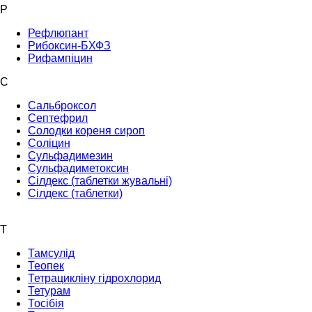
Р
Рефлюпант
Рибоксин-БХФЗ
Рифампіцин
С
Сальброксол
Септефрил
Солодки кореня сироп
Соліцин
Сульфадимезин
Сульфадиметоксин
Сілдекс (таблетки жувальні)
Сілдекс (таблетки)
Т
Тамсулід
Теопек
Тетрацикліну гідрохлорид
Тетурам
Тосібія