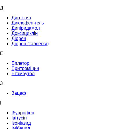
Д
Дигоксин
Диклофен-гель
Дипіридамол
Доксициклін
Діорен
Діорен (таблетки)
Е
Еплетор
Еритроміцин
Етамбутол
З
Зацеф
І
Ібупрофен
Івітусін
Ізоніазид
Імібацид