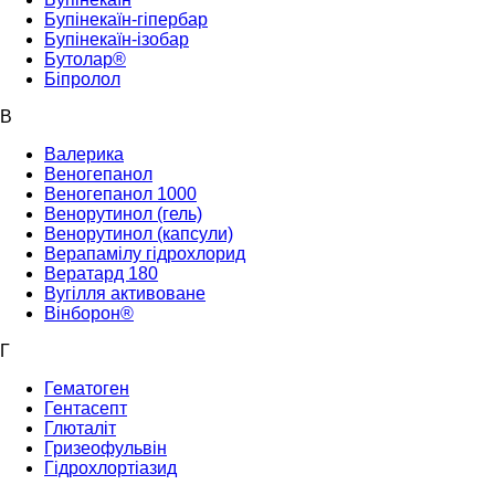
Бупінекаїн-гіпербар
Бупінекаїн-ізобар
Бутолар®
Біпролол
В
Валерика
Веногепанол
Веногепанол 1000
Венорутинол (гель)
Венорутинол (капсули)
Верапамілу гідрохлорид
Вератард 180
Вугілля активоване
Вінборон®
Г
Гематоген
Гентасепт
Глюталіт
Гризеофульвін
Гідрохлортіазид