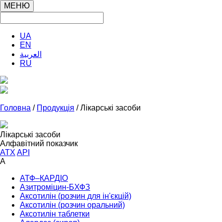
МЕНЮ
UA
EN
العربية
RU
Головна
/
Продукція
/ Лікарські засоби
Лікарські засоби
Алфавітний показчик
ATX
API
А
АТФ–КАРДІО
Азитроміцин-БХФЗ
Аксотилін (розчин для ін'єкцій)
Аксотилін (розчин оральний)
Аксотилін таблетки