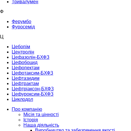
Тривалумен
Ф
Ферумбо
Фуросемід
Ц
Цебопім
Центролін
Цефазолін-БХФЗ
Цефобоцид
Цефопектам
Цефотаксим-БХФЗ
Цефтазидим
Цефтрактам
Цефтріаксон-БХФЗ
Цефуроксим-БХФЗ
Циклодол
Про компанію
Місія та цінності
Історія
Наша діяльність
Виробництво та забезпечення якості