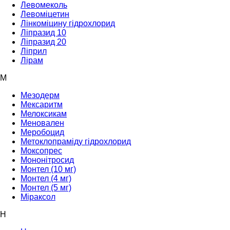
Левомеколь
Левоміцетин
Лінкоміцину гідрохлорид
Ліпразид 10
Ліпразид 20
Ліприл
Лірам
М
Мезодерм
Мексаритм
Мелоксикам
Меновален
Меробоцид
Метоклопраміду гідрохлорид
Моксопрес
Мононітросид
Монтел (10 мг)
Монтел (4 мг)
Монтел (5 мг)
Міраксол
Н