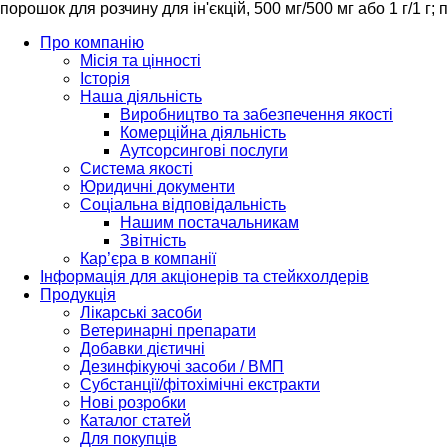
порошок для розчину для ін'єкцій, 500 мг/500 мг або 1 г/1 г; 
Про компанію
Місія та цінності
Історія
Наша діяльність
Виробництво та забезпечення якості
Комерційна діяльність
Аутсорсингові послуги
Система якості
Юридичні документи
Соціальна відповідальність
Нашим постачальникам
Звітність
Кар’єра в компанії
Інформація для акціонерів та стейкхолдерів
Продукція
Лікарські засоби
Ветеринарні препарати
Добавки дієтичні
Дезинфікуючі засоби / ВМП
Субстанції/фітохімічні екстракти
Нові розробки
Каталог статей
Для покупців