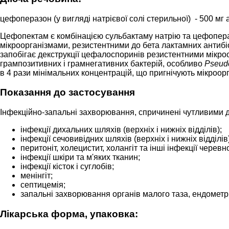
цефоперазон (у вигляді натрієвої солі стерильної) - 500 мг аб
Цефопектам є комбінацією сульбактаму натрію та цефопера
мікроорганізмами, резистентними до бета лактамних антибі
запобігає декструкції цефалоспоринів резистентними мікро
грампозитивних і грамнегативних бактерій, особливо
Pseud
в 4 рази мінімальних концентрацій, що пригнічують мікроор
Показання до застосування
Інфекційно-запальні захворювання, спричинені чутливими 
інфекції дихальних шляхів (верхніх і нижніх відділів);
інфекції сечовивідних шляхів (верхніх і нижніх відділів)
перитоніт, холецистит, холангіт та інші інфекції черев
інфекції шкіри та м'яких тканин;
інфекції кісток і суглобів;
менінгіт;
септицемія;
запальні захворювання органів малого таза, ендометрит
Лікарська форма, упаковка: