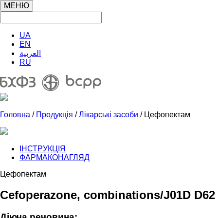
МЕНЮ
UA
EN
العربية
RU
Головна
/
Продукція
/
Лікарські засоби
/ Цефопектам
ІНСТРУКЦІЯ
ФАРМАКОНАГЛЯД
Цефопектам
Cefoperazone, combinations/J01D D62
Діюча речовина: