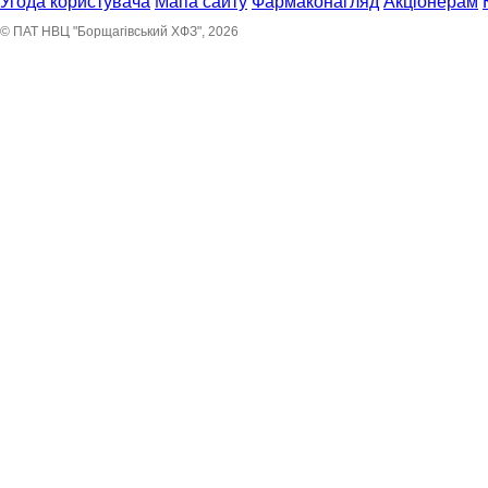
Угода користувача
Мапа сайту
Фармаконагляд
Акціонерам
© ПАТ НВЦ "Борщагівський ХФЗ", 2026