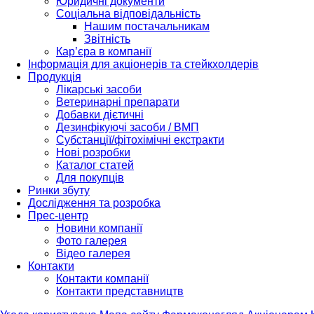
Юридичні документи
Соціальна відповідальність
Нашим постачальникам
Звітність
Кар’єра в компанії
Інформація для акціонерів та стейкхолдерів
Продукція
Лікарські засоби
Ветеринарні препарати
Добавки дієтичні
Дезинфікуючі засоби / ВМП
Субстанції/фітохімічні екстракти
Нові розробки
Каталог статей
Для покупців
Ринки збуту
Дослідження та розробка
Прес-центр
Новини компанії
Фото галерея
Відео галерея
Контакти
Контакти компанії
Контакти представництв