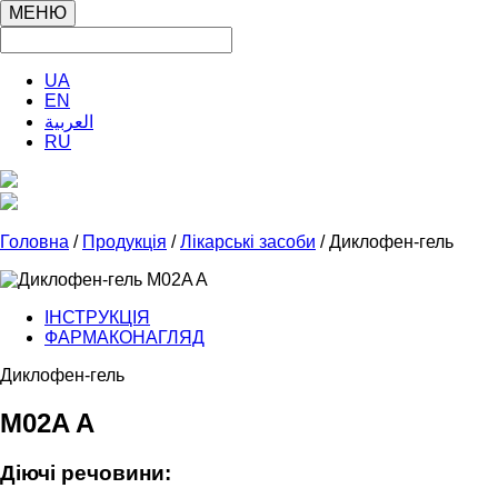
МЕНЮ
UA
EN
العربية
RU
Головна
/
Продукція
/
Лікарські засоби
/ Диклофен-гель
ІНСТРУКЦІЯ
ФАРМАКОНАГЛЯД
Диклофен-гель
M02A A
Діючі речовини: