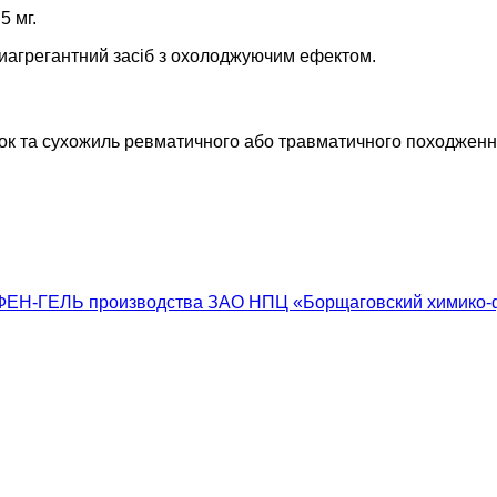
5 мг.
иагрегантний засіб з охолоджуючим ефектом.
’язок та сухожиль ревматичного або травматичного походжен
ЕН-ГЕЛЬ производства ЗАО НПЦ «Борщаговский химико-ф