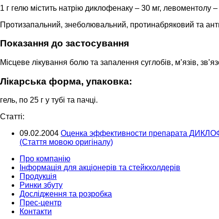
1 г гелю містить натрію диклофенаку – 30 мг, левоментолу – 
Протизапальний, знеболювальний, протинабряковий та ант
Показання до застосування
Місцеве лікування болю та запалення суглобів, м’язів, зв
Лікарська форма, упаковка:
гель, по 25 г у тубі та пачці.
Cтатті:
09.02.2004
Оценка эффективности препарата ДИКЛОФ
(Стаття мовою оригіналу)
Про компанію
Інформація для акціонерів та стейкхолдерів
Продукція
Ринки збуту
Дослідження та розробка
Прес-центр
Контакти