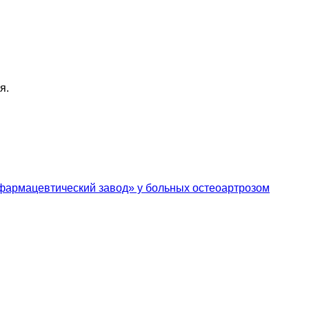
ня.
армацевтический завод» у больных остеоартрозом