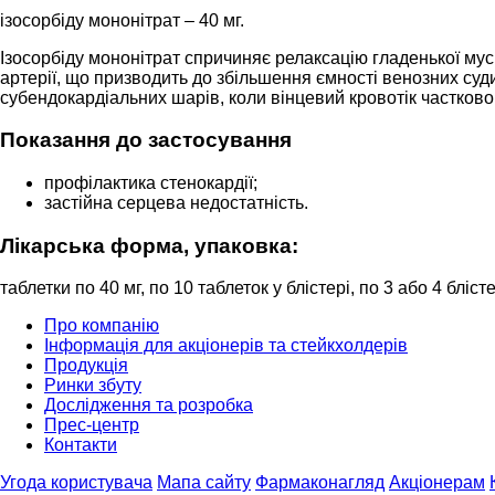
ізосорбіду мононітрат – 40 мг.
Ізосорбіду мононітрат спричиняє релаксацію гладенької му
артерії, що призводить до збільшення ємності венозних су
субендокардіальних шарів, коли вінцевий кровотік частков
Показання до застосування
профілактика стенокардії;
застійна серцева недостатність.
Лікарська форма, упаковка:
таблетки по 40 мг, по 10 таблеток у блістері, по 3 або 4 блісте
Про компанію
Інформація для акціонерів та стейкхолдерів
Продукція
Ринки збуту
Дослідження та розробка
Прес-центр
Контакти
Угода користувача
Мапа сайту
Фармаконагляд
Акціонерам