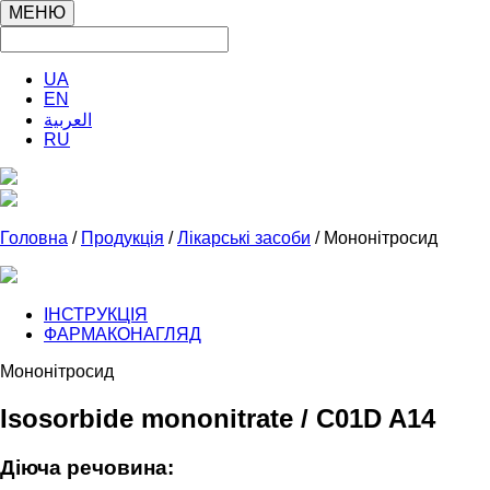
МЕНЮ
UA
EN
العربية
RU
Головна
/
Продукція
/
Лікарські засоби
/ Мононітросид
ІНСТРУКЦІЯ
ФАРМАКОНАГЛЯД
Мононітросид
Isosorbide mononitrate / C01D A14
Діюча речовина: