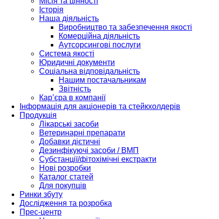
Місія та цінності
Історія
Наша діяльність
Виробництво та забезпечення якості
Комерційна діяльність
Аутсорсингові послуги
Система якості
Юридичні документи
Соціальна відповідальність
Нашим постачальникам
Звітність
Кар’єра в компанії
Інформація для акціонерів та стейкхолдерів
Продукція
Лікарські засоби
Ветеринарні препарати
Добавки дієтичні
Дезинфікуючі засоби / ВМП
Субстанції/фітохімічні екстракти
Нові розробки
Каталог статей
Для покупців
Ринки збуту
Дослідження та розробка
Прес-центр