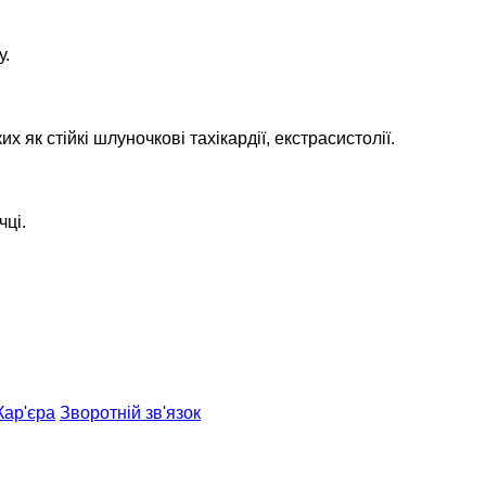
у.
 як стійкі шлуночкові тахікардії, екстрасистолії.
чці.
Кар'єра
Зворотній зв'язок