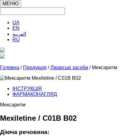
МЕНЮ
UA
EN
العربية
RU
Головна
/
Продукція
/
Лікарські засоби
/ Мексаритм
ІНСТРУКЦІЯ
ФАРМАКОНАГЛЯД
Мексаритм
Mexіletіne / C01B B02
Діюча речовина: