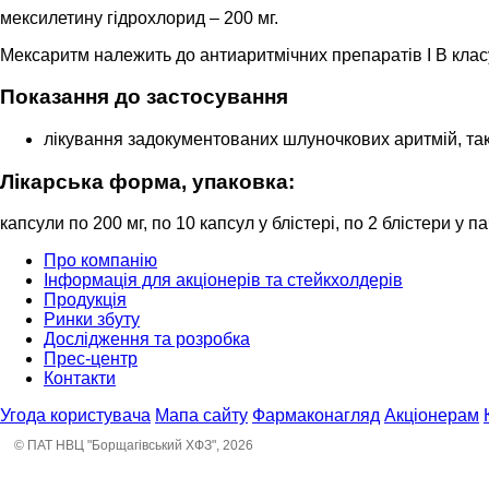
мексилетину гідрохлорид – 200 мг.
Мексаритм належить до антиаритмічних препаратів I В клас
Показання до застосування
лікування задокументованих шлуночкових аритмій, таких
Лікарська форма, упаковка:
капсули по 200 мг, по 10 капсул у блістері, по 2 блістери у па
Про компанію
Інформація для акціонерів та стейкхолдерів
Продукція
Ринки збуту
Дослідження та розробка
Прес-центр
Контакти
Угода користувача
Мапа сайту
Фармаконагляд
Акціонерам
© ПАТ НВЦ "Борщагівський ХФЗ", 2026