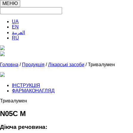
МЕНЮ
UA
EN
العربية
RU
Головна
/
Продукція
/
Лікарські засоби
/ Тривалумен
ІНСТРУКЦІЯ
ФАРМАКОНАГЛЯД
Тривалумен
N05C M
Діюча речовина: