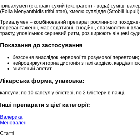
тривалумен (екстракт сухий (екстрагент - вода) суміші валер
(Folia Menyanthidis trifoliatae), хмелю супліддя (Strobili lupuli
Тривалумен – комбінований препарат рослинного походження
перевантаженні, має седативні, снодійні, спазмолітичні вл
тракту, уповільнює серцевий ритм, розширюють вінцеві суд
Показання до застосування
безсоння внаслідок нервової та розумової перевтоми;
нейроциркуляторна дистонія з тахікардією, кардіалгіє
знижений апетит.
Лікарська форма, упаковка:
капсули; по 10 капсул у блістері, по 2 блістери в пачці.
Інші препарати з цієї категорії:
Валерика
Меновален
Cтатті: