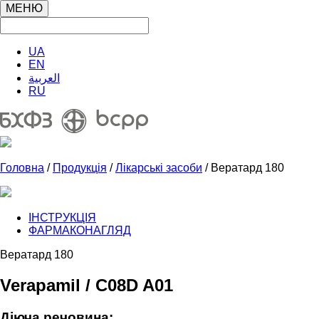
МЕНЮ
UA
EN
العربية
RU
Головна
/
Продукція
/
Лікарські засоби
/ Вератард 180
ІНСТРУКЦІЯ
ФАРМАКОНАГЛЯД
Вератард 180
Verapamil / C08D A01
Діюча речовина: