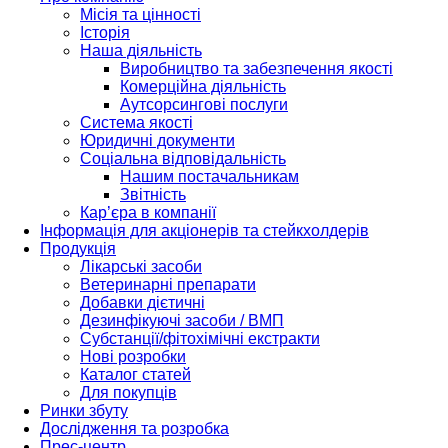
Місія та цінності
Історія
Наша діяльність
Виробництво та забезпечення якості
Комерційна діяльність
Аутсорсингові послуги
Система якості
Юридичні документи
Соціальна відповідальність
Нашим постачальникам
Звітність
Кар’єра в компанії
Інформація для акціонерів та стейкхолдерів
Продукція
Лікарські засоби
Ветеринарні препарати
Добавки дієтичні
Дезинфікуючі засоби / ВМП
Субстанції/фітохімічні екстракти
Нові розробки
Каталог статей
Для покупців
Ринки збуту
Дослідження та розробка
Прес-центр