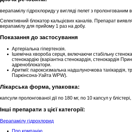
верапамілу гідрохлориду у вигляді пелет з пролонгованим в
Селективний блокатор кальцієвих каналів. Препарат виявляє
верапамілу для прийому 1 раз на добу.
Показання до застосування
Артеріальна гіпертензія.
Ішемічна хвороба серця, включаючи стабільну стенока
стенокардію (варіантна стенокардія, стенокардія Принц
адреноблокатори.
Аритмії: пароксизмальна надшлуночкова тахікардія, т
Паркінсона-Уайта WPW).
Лікарська форма, упаковка:
капсули пролонгованої дії по 180 мг, по 10 капсул у блістері,
Інші препарати з цієї категорії:
Верапамілу гідрохлорид
Про компанію