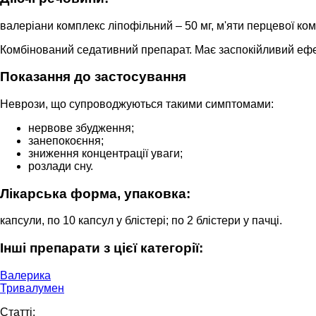
валеріани комплекс ліпофільний – 50 мг, м'яти перцевої ком
Комбінований седативний препарат. Має заспокійливий ефе
Показання до застосування
Неврози, що супроводжуються такими симптомами:
нервове збудження;
занепокоєння;
зниження концентрації уваги;
розлади сну.
Лікарська форма, упаковка:
капсули, по 10 капсул у блістері; по 2 блістери у пачці.
Інші препарати з цієї категорії:
Валерика
Тривалумен
Cтатті: