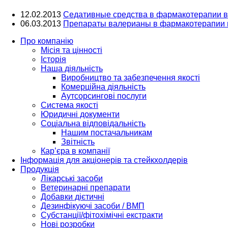
12.02.2013
Седативные средства в фармакотерапии ве
06.03.2013
Препараты валерианы в фармакотерапии и
Про компанію
Місія та цінності
Історія
Наша діяльність
Виробництво та забезпечення якості
Комерційна діяльність
Аутсорсингові послуги
Система якості
Юридичні документи
Соціальна відповідальність
Нашим постачальникам
Звітність
Кар’єра в компанії
Інформація для акціонерів та стейкхолдерів
Продукція
Лікарські засоби
Ветеринарні препарати
Добавки дієтичні
Дезинфікуючі засоби / ВМП
Субстанції/фітохімічні екстракти
Нові розробки