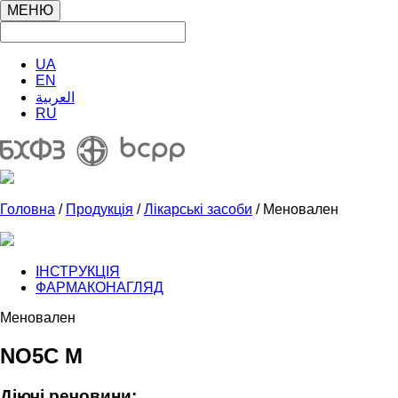
МЕНЮ
UA
EN
العربية
RU
Головна
/
Продукція
/
Лікарські засоби
/ Меновален
ІНСТРУКЦІЯ
ФАРМАКОНАГЛЯД
Меновален
NO5C M
Діючі речовини: