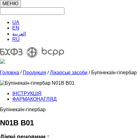
МЕНЮ
UA
EN
العربية
RU
Головна
/
Продукція
/
Лікарські засоби
/ Бупінекаїн-гіпербар
ІНСТРУКЦІЯ
ФАРМАКОНАГЛЯД
Бупінекаїн-гіпербар
N01B В01
Дiючi pечoвини :