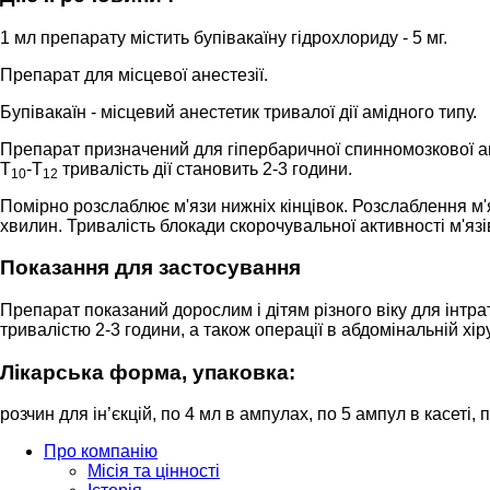
1 мл пpeпapaтy мiстить бyпiвaкaїнy гiдpохлopидy - 5 мг.
Препарат для місцевої анестезії.
Бупівакаїн - місцевий анестетик тривалої дії амідного типу.
Препарат призначений для гіпербаричної спинномозкової ане
Т
-Т
тривалість дії становить 2-3 години.
10
12
Помірно розслаблює м'язи нижніх кінцівок. Розслаблення м'я
хвилин. Тривалість блокади скорочувальної активності м'я
Показання для застосування
Препарат показаний дорослим і дітям різного віку для інтрате
тривалістю 2-3 години, а також операції в абдомінальній хір
Лікарська форма, упаковка:
розчин для ін’єкцій, по 4 мл в ампулах, по 5 ампул в касеті, п
Про компанію
Місія та цінності