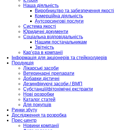
Історія
Наша діяльність
Виробництво та забезпечення якості
Комерційна діяльність
Аутсорсингові послуги
Система якості
Юридичні документи
Соціальна відповідальність
Нашим постачальникам
Звітність
Кар’єра в компанії
Інформація для акціонерів та стейкхолдерів
Продукція
Лікарські засоби
Ветеринарні препарати
Добавки дієтичні
Дезинфікуючі засоби / ВМП
Субстанції/фітохімічні екстракти
Нові розробки
Каталог статей
Для покупців
Ринки збуту
Дослідження та розробка
Прес-центр
Новини компанії