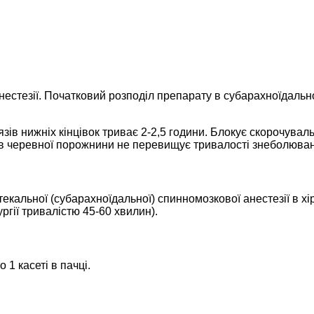
стезії. Початковий розподіл препарату в субарахноїдальном
зів нижніх кінцівок триває 2-2,5 години. Блокує скорочуваль
зів черевної порожнини не перевищує тривалості знеболюва
кальної (субарахноїдальної) спинномозкової анестезії в хірур
ургії тривалістю 45-60 хвилин).
о 1 касеті в пачці.