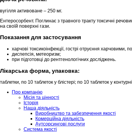
вугілля активоване – 250 мг.
Ентеросорбент. Поглинає з травного тракту токсичні речовин
на своїй поверхні гази.
Показання для застосування
харчові токсикоінфекції, гострі отруєння харчовими,
диспепсія, метеоризм;
при підготовці до рентгенологічних досліджень.
Лікарська форма, упаковка:
таблетки, по 10 таблеток у блістері; по 10 таблеток у контурн
Про компанію
Місія та цінності
Історія
Наша діяльність
Виробництво та забезпечення якості
Комерційна діяльність
Аутсорсингові послуги
Система якості