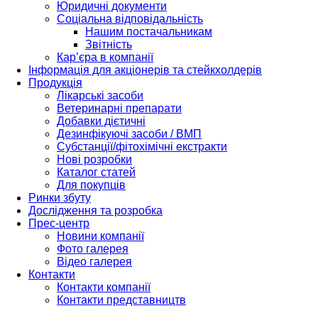
Юридичні документи
Соціальна відповідальність
Нашим постачальникам
Звітність
Кар’єра в компанії
Інформація для акціонерів та стейкхолдерів
Продукція
Лікарські засоби
Ветеринарні препарати
Добавки дієтичні
Дезинфікуючі засоби / ВМП
Субстанції/фітохімічні екстракти
Нові розробки
Каталог статей
Для покупців
Ринки збуту
Дослідження та розробка
Прес-центр
Новини компанії
Фото галерея
Відео галерея
Контакти
Контакти компанії
Контакти представництв