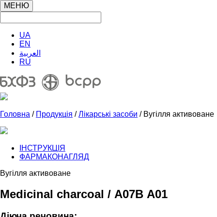
МЕНЮ
UA
EN
العربية
RU
Головна
/
Продукція
/
Лікарські засоби
/ Вугілля активоване
ІНСТРУКЦІЯ
ФАРМАКОНАГЛЯД
Вугілля активоване
Medicinal charcoal / А07В А01
Діюча речовина: