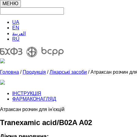
МЕНЮ
UA
EN
العربية
RU
Головна
/
Продукція
/
Лікарські засоби
/ Атраксан розчин для 
ІНСТРУКЦІЯ
ФАРМАКОНАГЛЯД
Атраксан розчин для ін'єкцій
Tranexamic acid/B02A A02
Діюча речовина: