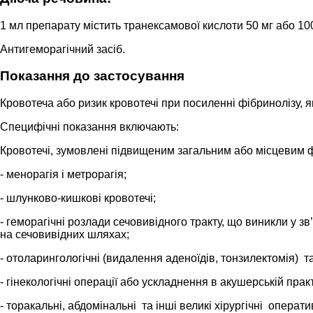
1 мл препарату містить транексамової кислоти 50 мг або 100
Антигеморагічний засіб.
Показання до застосування
Кровотеча або ризик кровотечі при посиленні фібринолізу, як 
Специфічні показання включають:
Кровотечі, зумовлені підвищеним загальним або місцевим фі
- менорагія і метрорагія;
- шлунково-кишкові кровотечі;
- геморагічні розлади сечовивідного тракту, що виникли у 
на сечовивідних шляхах;
- отоларингологічні (видалення аденоїдів, тонзилектомія) т
- гінекологічні операції або ускладнення в акушерській практ
- торакальні, абдомінальні та інші великі хірургічні операт