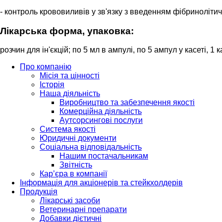
- контроль крововиливів у зв'язку з введенням фібринолітич
Лікарська форма, упаковка:
розчин для ін'єкцій; по 5 мл в ампулі, по 5 ампул у касеті, 1 к
Про компанію
Місія та цінності
Історія
Наша діяльність
Виробництво та забезпечення якості
Комерційна діяльність
Аутсорсингові послуги
Система якості
Юридичні документи
Соціальна відповідальність
Нашим постачальникам
Звітність
Кар’єра в компанії
Інформація для акціонерів та стейкхолдерів
Продукція
Лікарські засоби
Ветеринарні препарати
Добавки дієтичні