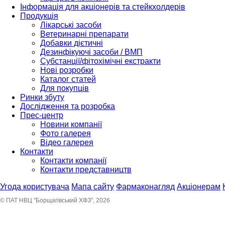
Інформація для акціонерів та стейкхолдерів
Продукція
Лікарські засоби
Ветеринарні препарати
Добавки дієтичні
Дезинфікуючі засоби / ВМП
Субстанції/фітохімічні екстракти
Нові розробки
Каталог статей
Для покупців
Ринки збуту
Дослідження та розробка
Прес-центр
Новини компанії
Фото галерея
Відео галерея
Контакти
Контакти компанії
Контакти представництв
Угода користувача
Мапа сайту
Фармаконагляд
Акціонерам
© ПАТ НВЦ "Борщагівський ХФЗ", 2026