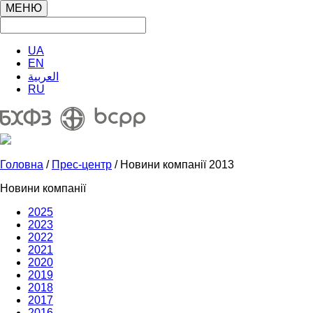
МЕНЮ
UA
EN
العربية
RU
Головна
/
Прес-центр
/ Новини компанії 2013
Новини компанії
2025
2023
2022
2021
2020
2019
2018
2017
2016