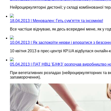
Нейроциркуляторні дистонії; у складі комбінованої тер
18.04.2013 | Меновален: Геть сум'яття та інсомнію!
Все частіше відчуваю, як десь всередині мене, як у г
10.04.2013 | Як заспокоїти нерви і впоратися з безсо
10 квітня 2013 в прес-центрі КP.UA відбулася онлайн-
05.04.2013 | ПАТ НВЦ 'БХФЗ' розпочав виробництво но
При вегетативних розладах (нейроциркуляторних та вег
запаморочення).