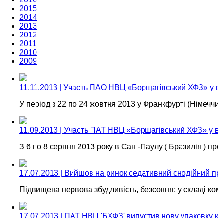
2015
2014
2013
2012
2011
2010
2009
11.11.2013 | Участь ПАO НВЦ «Борщагівський ХФЗ» у 
У період з 22 по 24 жовтня 2013 у Франкфурті (Німе
11.09.2013 | Участь ПАТ НВЦ «Борщагівський ХФЗ» у в
З 6 по 8 серпня 2013 року в Сан -Паулу ( Бразилія )
17.07.2013 | Вийшов на ринок седативний снодійний 
Підвищена нервова збудливість, безсоння; у складі ко
17.07.2013 | ПАТ НВЦ 'БХФЗ' випустив нову упаковку 