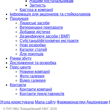
Нашим постачальникам
Звітність
Кар’єра в компанії
Інформація для акціонерів та стейкхолдерів
Продукція
Лікарські засоби
Ветеринарні препарати
Добавки дієтичні
Дезинфікуючі засоби / ВМП
Субстанції/фітохімічні екстракти
Нові розробки
Каталог статей
Для покупців
Ринки збуту
Дослідження та розробка
Прес-центр
Новини компанії
Фото галерея
Відео галерея
Контакти
Контакти компанії
Контакти представництв
Угода користувача
Мапа сайту
Фармаконагляд
Акціонерам
© ПАТ НВЦ "Борщагівський ХФЗ", 2026