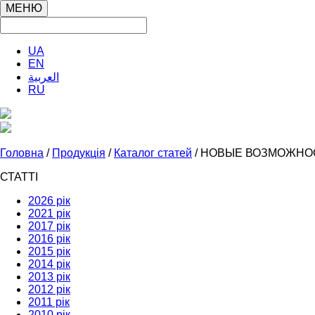
МЕНЮ
UA
EN
العربية
RU
Головна
/
Продукція
/
Каталог статей
/ НОВЫЕ ВОЗМОЖНО
СТАТТІ
2026 рік
2021 рік
2017 рік
2016 рік
2015 рік
2014 рік
2013 рік
2012 рік
2011 рік
2010 рік