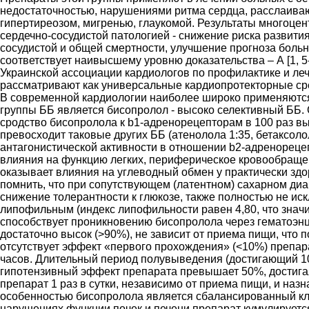
недостаточностью, нарушениями ритма сердца, расслаива
гипертиреозом, мигренью, глаукомой. Результаты многоце
сердечно-сосудистой патологией - снижение риска развития
сосудистой и общей смертности, улучшение прогноза боль
соответствует наивысшему уровню доказательства – А [1, 
Украинской ассоциации кардиологов по профилактике и ле
рассматривают как универсальные кардиопротекторные сред
В современной кардиологии наиболее широко применяются
группы ББ является бисопролол - высоко селективный ББ. 
сродство бисопролола к b1-адренорецепторам в 100 раз вы
превосходит таковые других ББ (атенолола 1:35, бетаксоло
антагонистической активности в отношении b2-адренореце
влияния на функцию легких, периферическое кровообращен
оказывает влияния на углеводный обмен у практически здор
помнить, что при сопутствующем (латентном) сахарном диаб
снижение толерантности к глюкозе, также полностью не ис
липофильным (индекс липофильности равен 4,80, что значи
способствует проникновению бисопролола через гематоэнц
достаточно высок (>90%), не зависит от приема пищи, что 
отсутствует эффект «первого прохождения» (<10%) препара
часов. Длительный период полувыведения (достигающий 10
гипотензивный эффект препарата превышает 50%, достигая
препарат 1 раз в сутки, независимо от приема пищи, и на
особенностью бисопролола является сбалансированный кли
нарушениях функции почек и печени препарат кумулируется