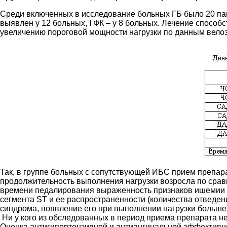
Среди включенных в исследование больных ГБ было 20 паци
выявлен у 12 больных, I ФК – у 8 больных. Лечение спосо
увеличению пороговой мощности нагрузки по данным велоэр
Так, в группе больных с сопутствующей ИБС прием препара
продолжительность выполнения нагрузки возросла по срав
времени педалирования выраженность признаков ишемии м
сегмента ST и ее распространенности (количества отведен
синдрома, появление его при выполнении нагрузки больш
Ни у кого из обследованных в период приема препарата не
Оценка антигипертензивной и антиангинальной эффектив