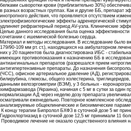
белками сыворотки крови (приблизительно 30%) обеспечива
в разных возрастных группах. Как и другие ББ, препарат 
инотропного действия, что проявляется отсутствием изме
электрофизиологические эффекты адренергической стимуля
удлиняет рефрактерный период AV-узла. Клинические эффек
Целью данного исследования была оценка эффективности и
сочетании с ишемической болезнью сердца.
Материал и методы исследования. В исследование было вкл
179/90-109 мм рт. ст.), находящихся на амбулаторном лече
них у 20 пациентов была диагностирована ИБС - стабильна
имеющих противопоказания к назначению ББ в исследован
антиангинальных препаратов (разрешался прием нитрогли
антигипертензивные препараты. До назначения бисопролол
(ЧСС), офисное артериальное давление (АД), регистриров
билирубина, глюкозы, общего холестерина, триглицеридов
данными велоэргометрии (ВЭМ), у 3 больных - коронарог
химфармзавода (Украина), начиная с 5 мг в сутки за один 
нормализации АД через неделю дозу препарата увеличивали
осматривали еженедельно. Повторное комплексное обслед
анализируемые общеклинические и биохимические парамет
К концу терапии Бипролол БХФЗ в суточной дозе 5 мг прин
Гидрохлортиазид в суточной дозе 12,5 мг принимали 11 боль
Проводимое лечение не оказало существенного влияния на