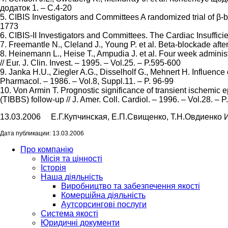
додаток 1. – С.4-20
5. CIBIS Investigators and Committees A randomized trial of β-bl
1773
6. CIBIS-II Investigators and Committees. The Cardiac Insufficien
7. Freemantle N., Cleland J., Young P. et al. Beta-blockade afte
8. Heinemann L., Heise T., Ampudia J. et al. Four week administr
// Eur. J. Clin. Invest. – 1995. – Vol.25. – P.595-600
9. Janka H.U., Ziegler A.G., Disselholf G., Mehnert H. Influenc
Pharmacol. – 1986. – Vol.8, Suppl.11. – P. 96-99
10. Von Armin T. Prognostic significance of transient ischemic
(TIBBS) follow-up // J. Amer. Coll. Cardiol. – 1996. – Vol.28. – 
13.03.2006 Е.Г.Купчинская, Е.П.Свищенко, Т.Н.Овдиенко 
Дата публикации: 13.03.2006
Про компанію
Місія та цінності
Історія
Наша діяльність
Виробництво та забезпечення якості
Комерційна діяльність
Аутсорсингові послуги
Система якості
Юридичні документи