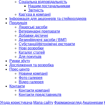
Соціальна відповідальність
Нашим постачальникам
Звітність
Кар’єра в компанії
Інформація для акціонерів та стейкхолдерів
Продукція
Лікарські засоби
Ветеринарні препарати
Добавки дієтичні
Дезинфікуючі засоби / ВМП
Субстанції/фітохімічні екстракти
Нові розробки
Каталог статей
Для покупців
Ринки збуту
Дослідження та розробка
Прес-центр
Новини компанії
Фото галерея
Відео галерея
Контакти
Контакти компанії
Контакти представництв
Угода користувача
Мапа сайту
Фармаконагляд
Акціонерам