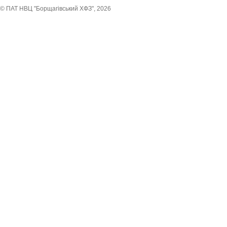
© ПАТ НВЦ "Борщагівський ХФЗ", 2026