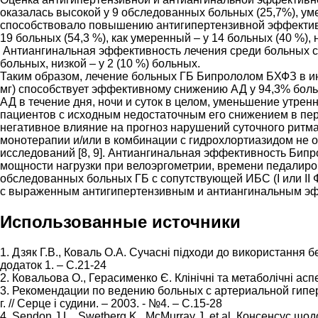
оказалась высокой у 9 обследованных больных (25,7%), уме
способствовало повышению антигипертензивной эффективн
19 больных (54,3 %), как умеренный – у 14 больных (40 %), н
Антиангинальная эффективность лечения среди больных с И
больных, низкой – у 2 (10 %) больных.
Таким образом, лечение больных ГБ Бипрололом БХФЗ в ин
мг) способствует эффективному снижению АД у 94,3% боль
АД в течение дня, ночи и суток в целом, уменьшение утрен
пациентов с исходным недостаточным его снижением в пер
негативное влияние на прогноз нарушений суточного ритм
монотерапии и/или в комбинации с гидрохлортиазидом не о
исследований [8, 9]. Антиангинальная эффективность Би
мощности нагрузки при велоэргометрии, времени педалир
обследованных больных ГБ с сопутствующей ИБС (I или II
с выраженным антигипертензивным и антиангинальным эф
Использованные источники
1. Дзяк Г.В., Коваль О.А. Сучасні підходи до використання 
додаток 1. – С.21-24
2. Ковальова О., Герасименко Є. Клінічні та метаболічні аспе
3. Рекомендации по ведению больных с артериальной гипер
г. // Серце і судини. – 2003. - №4. – С.15-28
4. Sendon J.L., Swetberg K., McMurray J. et al. Консенсус щ