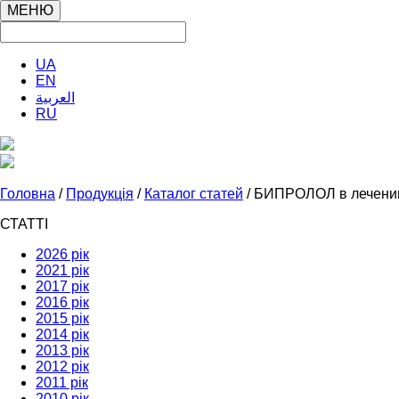
МЕНЮ
UA
EN
العربية
RU
Головна
/
Продукція
/
Каталог статей
/ БИПРОЛОЛ в лечении 
СТАТТІ
2026 рік
2021 рік
2017 рік
2016 рік
2015 рік
2014 рік
2013 рік
2012 рік
2011 рік
2010 рік