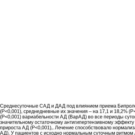
Среднесуточные САД и ДАД под влиянием приема Бипролол
(Р<0,001), среднедневные их значения – на 17,1 и 18,2% (
(Р<0,001) вариабельности АД (ВарАД) во все периоды суто
значительному остаточному антигипертензивному эффекту 
прироста АД (Р<0,001),. Лечение способствовало нормализ
АД). У пациентов с исходно нормальным суточным ритмом 