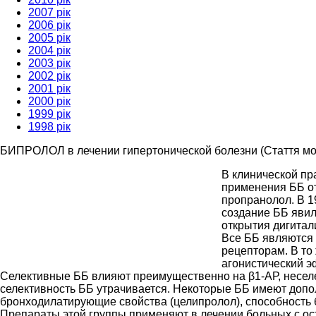
2007 рік
2006 рік
2005 рік
2004 рік
2003 рік
2002 рік
2001 рік
2000 рік
1999 рік
1998 рік
БИПРОЛОЛ в лечении гипертонической болезни (Стаття мо
В клинической пр
применения ББ от
пропранолол. В 1
создание ББ явил
открытия дигитал
Все ББ являются
рецепторам. В то
агонистический э
Селективные ББ влияют преимущественно на β1-АР, неселек
селективность ББ утрачивается. Некоторые ББ имеют допо
бронходилатирующие свойства (целипролол), способность 
Препараты этой группы применяют в лечении больных с о