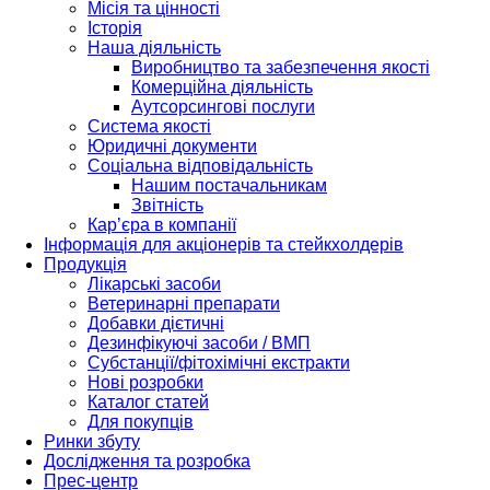
Місія та цінності
Історія
Наша діяльність
Виробництво та забезпечення якості
Комерційна діяльність
Аутсорсингові послуги
Система якості
Юридичні документи
Соціальна відповідальність
Нашим постачальникам
Звітність
Кар’єра в компанії
Інформація для акціонерів та стейкхолдерів
Продукція
Лікарські засоби
Ветеринарні препарати
Добавки дієтичні
Дезинфікуючі засоби / ВМП
Субстанції/фітохімічні екстракти
Нові розробки
Каталог статей
Для покупців
Ринки збуту
Дослідження та розробка
Прес-центр