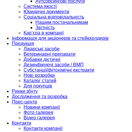
Аутсорсингові послуги
Система якості
Юридичні документи
Соціальна відповідальність
Нашим постачальникам
Звітність
Кар’єра в компанії
Інформація для акціонерів та стейкхолдерів
Продукція
Лікарські засоби
Ветеринарні препарати
Добавки дієтичні
Дезинфікуючі засоби / ВМП
Субстанції/фітохімічні екстракти
Нові розробки
Каталог статей
Для покупців
Ринки збуту
Дослідження та розробка
Прес-центр
Новини компанії
Фото галерея
Відео галерея
Контакти
Контакти компанії