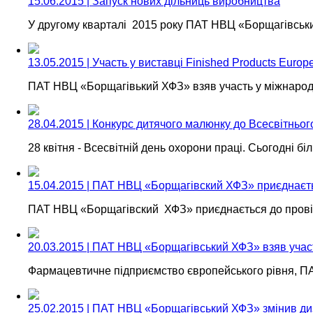
15.06.2015 | Запуск нових дільниць виробництва
У другому кварталі 2015 року ПАТ НВЦ «Борщагівськи
13.05.2015 | Участь у виставці Finished Products Europ
ПАТ НВЦ «Борщагівький ХФЗ» взяв участь у міжнародн
28.04.2015 | Конкурс дитячого малюнку до Всесвітньог
28 квітня - Всесвітній день охорони праці. Сьогодні б
15.04.2015 | ПАТ НВЦ «Борщагівский ХФЗ» приєднаєтьс
ПАТ НВЦ «Борщагівский ХФЗ» приєднається до провідн
20.03.2015 | ПАТ НВЦ «Борщагівський ХФЗ» взяв участ
Фармацевтичне підприємство європейського рівня, П
25.02.2015 | ПАТ НВЦ «Борщагівський ХФЗ» змінив диз