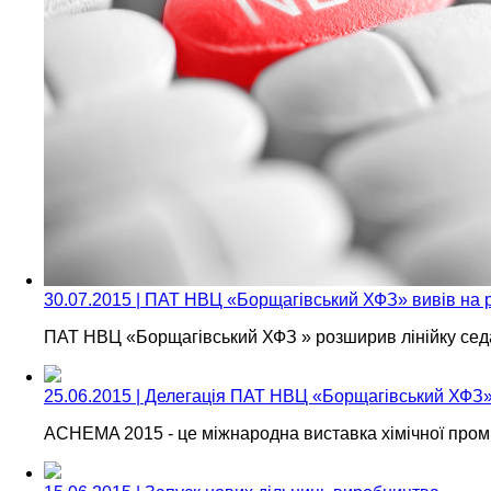
30.07.2015 | ПАТ НВЦ «Борщагівський ХФЗ» вивів на 
ПАТ НВЦ «Борщагівський ХФЗ » розширив лінійку сед
25.06.2015 | Делегація ПАТ НВЦ «Борщагівський ХФЗ
ACHEMA 2015 - це міжнародна виставка хімічної проми