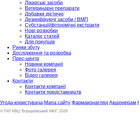
Лікарські засоби
Ветеринарні препарати
Добавки дієтичні
Дезинфікуючі засоби / ВМП
Субстанції/фітохімічні екстракти
Нові розробки
Каталог статей
Для покупців
Ринки збуту
Дослідження та розробка
Прес-центр
Новини компанії
Фото галерея
Відео галерея
Контакти
Контакти компанії
Контакти представництв
Угода користувача
Мапа сайту
Фармаконагляд
Акціонерам
© ПАТ НВЦ "Борщагівський ХФЗ", 2026