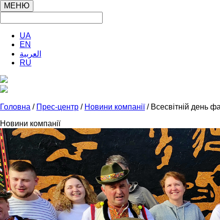
МЕНЮ
UA
EN
العربية
RU
Головна
/
Прес-центр
/
Новини компанії
/ Всесвітній день 
Новини компанії