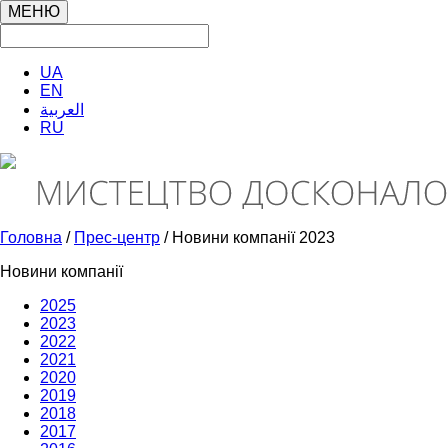
МЕНЮ
UA
EN
العربية
RU
Головна
/
Прес-центр
/ Новини компанії 2023
Новини компанії
2025
2023
2022
2021
2020
2019
2018
2017