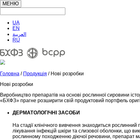
МЕНЮ
UA
EN
العربية
RU
Головна
/
Продукція
/ Нові розробки
Нові розробки
Виробництво препаратів на основі рослинної сировини істо
«БХФЗ» прагне розширити свій продуктовий портфель ориг
ДЕРМАТОЛОГІЧНІ ЗАСОБИ
На стадії клінічного вивчення знаходиться рослинний 
лікування інфекцій шкіри та слизової оболонки, що вик
рослинному походженню діючої речовини, препарат м