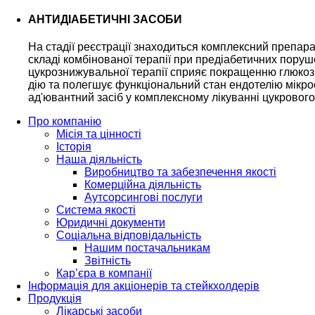
АНТИДІАБЕТИЧНІ ЗАСОБИ
На стадії реєстрації знаходиться комплексний препара
складі комбінованої терапії при предіабетичних поруш
цукрознижувальної терапії сприяє покращенню глюкозн
дію та полегшує функціональний стан ендотелію мікро
ад'ювантний засіб у комплексному лікуванні цукрового д
Про компанію
Місія та цінності
Історія
Наша діяльність
Виробництво та забезпечення якості
Комерційна діяльність
Аутсорсингові послуги
Система якості
Юридичні документи
Соціальна відповідальність
Нашим постачальникам
Звітність
Кар’єра в компанії
Інформація для акціонерів та стейкхолдерів
Продукція
Лікарські засоби