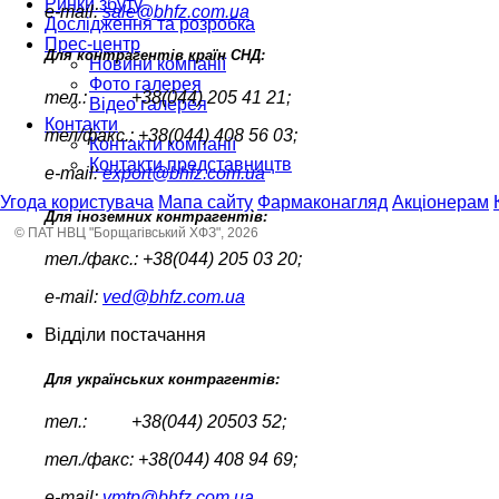
Ринки збуту
e-mail:
sale@bhfz.com.ua
Дослідження та розробка
Прес-центр
Для контрагентів країн СНД:
Новини компанії
Фото галерея
тел.: +38(044) 205 41 21;
Відео галерея
Контакти
тел/факс.: +38(044) 408 56 03;
Контакти компанії
Контакти представництв
e-mail:
export@bhfz.com.ua
Угода користувача
Мапа сайту
Фармаконагляд
Акціонерам
Для іноземних контрагентів:
© ПАТ НВЦ "Борщагівський ХФЗ", 2026
тел./факс.: +38(044) 205 03 20;
e-mail:
ved@bhfz.com.ua
Відділи постачання
Для українських контрагентів:
тел.: +38(044) 20503 52;
тел./факс: +38(044) 408 94 69;
e-mail:
vmtp@bhfz.com.ua