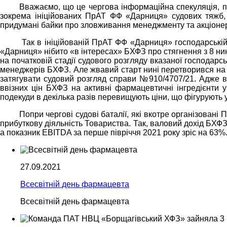
Вважаємо, що це чергова інформаційна спекуляція, п
зокрема ініційованих ПрАТ ФФ «Дарниця» судових тяжб, 
придумані байки про зловживання менеджменту та акціонер
Так в ініційованій ПрАТ ФФ «Дарниця» господарські
«Дарниця» нібито «в інтересах»
БХФЗ
про стягнення з 8 ни
на початковій стадії судового розгляду вказаної господар
менеджерів
БХФЗ. Але жвавий старт нині перетворився на
затягувати судовий розгляд
справи №910/4707/21. Адже в 
ввізних цін
БХФЗ
на активні фармацевтичні інгредієнти у
подекуди в декілька разів перевищують ціни, що фігурують 
Попри чергові судові баталії, які вкотре організован
прибуткову діяльність Товариства. Так, валовий дохід
БХФ
а показник EBITDA за перше півріччя 2021 року зріс на 63%
27.09.2021
Всесвітній день фармацевта
Всесвітній день фармацевта