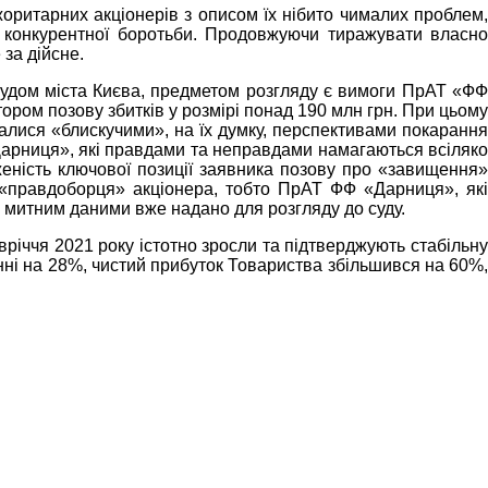
ритарних акціонерів з описом їх нібито чималих проблем,
 конкурентної боротьби. Продовжуючи тиражувати власно
за дійсне.
удом міста Києва, предметом розгляду є вимоги
ПрАТ «Ф
тором позову
збитків у розмірі понад 190 млн грн. При цьом
алися «блискучими», на їх думку, перспективами покарання
рниця», які правдами та неправдами намагаються всіляк
ність ключової позиції заявника позову
про «завищення»
н «правдоборця» акціонера, тобто ПрАТ ФФ «Дарниця», як
ми митним даними вже надано для розгляду до суду.
вріччя 2021 року істотно зросли та підтверджують стабільн
нні на 28%, чистий прибуток Товариства збільшився на 60%