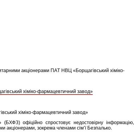
ритарними акціонерами ПАТ НВЦ «Борщагівський хіміко-
івський хіміко-фармацевтичний завод»
» (БХФЗ) офіційно спростовує недостовірну інформацію,
и акціонерами, зокрема членами сім’ї Безпалько.