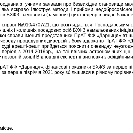
оєднана з гучними заявами про безвихідне становище мажо
яка яскраво ілюструє методи і прийоми недобросовісної
ів БХФЗ, замовники (замовник) цих шедеврів видає бажане 
й справі
№910/4707/21
, що розглядається
Господарським с
нішніх і колишніх посадових осіб
БХФЗ намальованих ініціа
ської справи імениті представники ПрАТ ФФ «Дарниця» втіш
 череду процедурних диверсій з боку адвокатів
ПрАТ ФФ «Да
суді врешті-решт прийдеться пояснити очевидну неузгодже
 період з 2014-2018рр., на тлі ввізних астрономічних ці
у позовній заяві! Відповідні експертні висновки з офіційни
і ПрАТ ФФ «Дарниця», фінансові показники
БХФЗ
за перше пі
З
за перше півріччя 2021 року збільшився в річному порівня
.