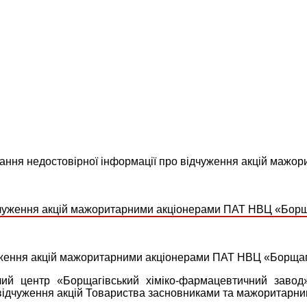
вання недостовірної інформації про відчуження акцій мажо
чуження акцій мажоритарними акціонерами ПАТ НВЦ «Борщаг
чий центр «Борщагівський хіміко-фармацевтичний завод
ідчуження акцій Товариства засновниками та мажоритарним