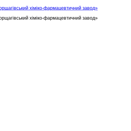
орщагівський хіміко-фармацевтичний завод»
орщагівський хіміко-фармацевтичний завод»