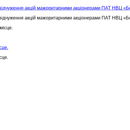
о відчуження акцій мажоритарними акціонерами ПАТ НВЦ «Б
о відчуження акцій мажоритарними акціонерами ПАТ НВЦ «Б
сце.
сце.