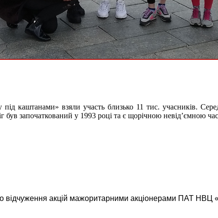
під каштанами» взяли участь близько 11 тис. учасників. Серед
г був започаткований у 1993 році та є щорічною невід’ємною ч