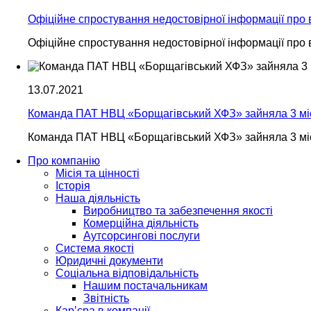
Офіційне спростування недостовірної інформації пр
Офіційне спростування недостовірної інформації пр
13.07.2021
Команда ПАТ НВЦ «Борщагівський ХФЗ» зайняла 3 мі
Команда ПАТ НВЦ «Борщагівський ХФЗ» зайняла 3 мі
Про компанію
Місія та цінності
Історія
Наша діяльність
Виробництво та забезпечення якості
Комерційна діяльність
Аутсорсингові послуги
Система якості
Юридичні документи
Соціальна відповідальність
Нашим постачальникам
Звітність
Кар’єра в компанії