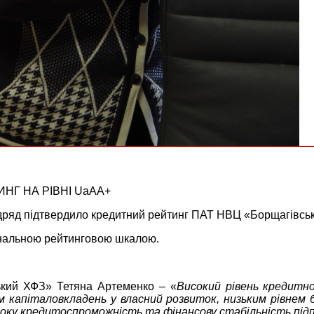
НГ НА РІВНІ UaАА+
ряд підтвердило кредитний рейтинг ПАТ НВЦ «Борщагівськ
ональною рейтинговою шкалою.
кий ХФЗ» Тетяна Артеменко – «
Високий рівень кредитн
м капіталовкладень у власний розвиток, низьким рівнем
соку кредитоспроможність та фінансову стабільність пі