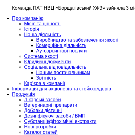
Команда ПАТ НВЦ «Борщагівський ХФЗ» зайняла 3 мі
Про компанію
Місія та цінності
Історія
Наша діяльність
Виробництво та забезпечення якості
Комерційна діяльність
Аутсорсингові послуги
Система якості
Юридичні документи
Соціальна відповідальність
Нашим постачальникам
Звітність
Кар’єра в компанії
Інформація для акціонерів та стейкхолдерів
Продукція
Лікарські засоби
Ветеринарні препарати
Добавки дієтичні
Дезинфікуючі засоби / ВМП
Субстанції/фітохімічні екстракти
Нові розробки
Каталог статей