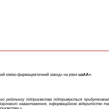
ий хіміко-фармацевтичний завод» на рівні
uaAA+
.
ого рейтингу підприємства підтримується прибутково
 боргового навантаження, інформаційною відкритістю та
дприємства
.»