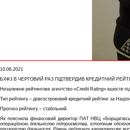
10.06.2021
БХФЗ В ЧЕРГОВИЙ РАЗ ПІДТВЕРДИВ КРЕДИТНИЙ РЕЙТИ
Незалежне рейтингове агентство
«
Credit
Rating
»
вшосте під
Тип рейтингу – довгостроковий кредитний рейтинг за Наці
Прогноз рейтингу – стабільний.
Як пояснила фінансовий директор ПАТ НВЦ «Борщагівсь
операційною діяльністю підприємства, істотним обсяго
прозорістю діяльності.
Рівень рейтингу
характеризує ви