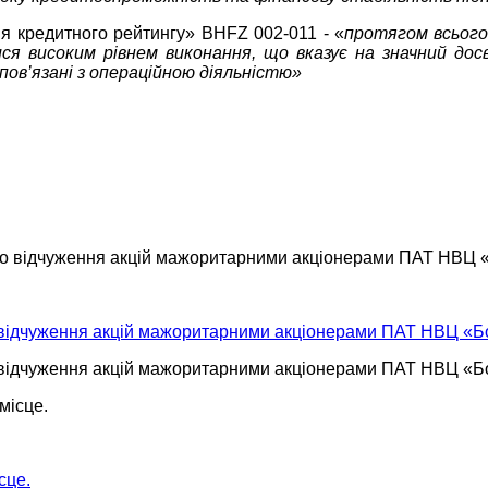
ня кредитного рейтингу» BHFZ 002-011 - «
протягом всього
 високим рівнем виконання, що вказує на значний досв
пов’язані з операційною діяльністю»
о відчуження акцій мажоритарними акціонерами ПАТ НВЦ «Б
о відчуження акцій мажоритарними акціонерами ПАТ НВЦ «Б
сце.