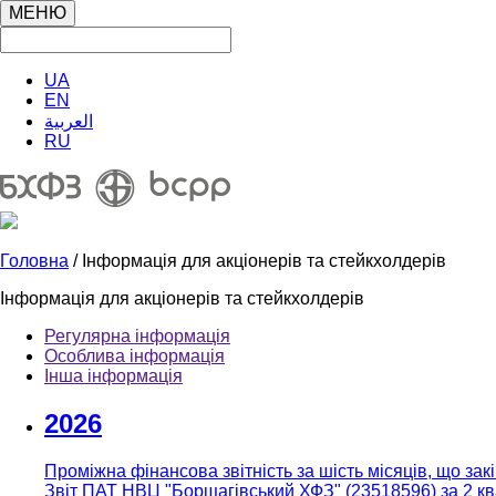
МЕНЮ
UA
EN
العربية
RU
Головна
/ Інформація для акціонерів та стейкхолдерів
Інформація для акціонерів та стейкхолдерів
Регулярна інформація
Особлива інформація
Інша інформація
2026
Проміжна фінансова звітність за шість місяців, що з
Звіт ПАТ НВЦ "Борщагiвський ХФЗ" (23518596) за 2 к