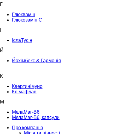
Г
Глюквамін
Глюкозамін С
І
ІслаТусін
Й
Йохімбекс & Гармонія
К
КвертинІмуно
Клімафлав
М
МелаМаг-В6
МелаМаг-В6, капсули
Про компанію
Місія та цінності