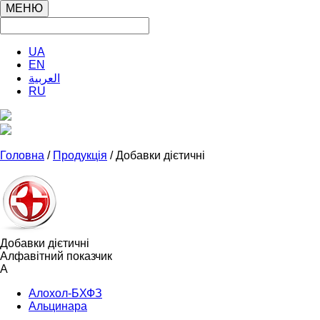
МЕНЮ
UA
EN
العربية
RU
Головна
/
Продукція
/ Добавки дієтичні
Добавки дієтичні
Алфавітний показчик
А
Алохол-БХФЗ
Альцинара