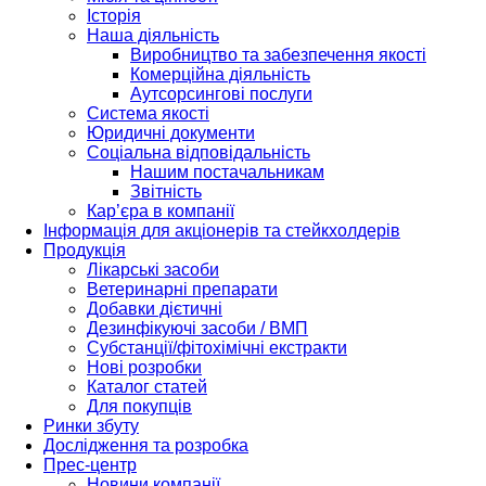
Історія
Наша діяльність
Виробництво та забезпечення якості
Комерційна діяльність
Аутсорсингові послуги
Система якості
Юридичні документи
Соціальна відповідальність
Нашим постачальникам
Звітність
Кар’єра в компанії
Інформація для акціонерів та стейкхолдерів
Продукція
Лікарські засоби
Ветеринарні препарати
Добавки дієтичні
Дезинфікуючі засоби / ВМП
Субстанції/фітохімічні екстракти
Нові розробки
Каталог статей
Для покупців
Ринки збуту
Дослідження та розробка
Прес-центр
Новини компанії