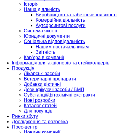
Історія
Наша діяльність
Виробництво та забезпечення якості
Комерційна діяльність
Аутсорсингові послуги
Система якості
Юридичні документи
Соціальна відповідальність
Нашим постачальникам
Звітність
Кар’єра в компанії
Інформація для акціонерів та стейкхолдерів
Продукція
Лікарські засоби
Ветеринарні препарати
Добавки дієтичні
Дезинфікуючі засоби / ВМП
Субстанції/фітохімічні екстракти
Нові розробки
Каталог статей
Для покупців
Ринки збуту
Дослідження та розробка
Прес-центр
Новини компанії