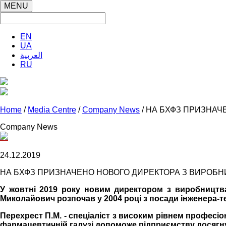
MENU
EN
UA
العربية
RU
Home
/
Media Centre
/
Company News
/ НА БХФЗ ПРИЗНАЧ
Company News
24.12.2019
НА БХФЗ ПРИЗНАЧЕНО НОВОГО ДИРЕКТОРА З ВИРОБНИ
У жовтні 2019 року новим директором з виробництв
Миколайович розпочав у 2004 році з посади інженера-т
Перехрест П.М. - спеціаліст з високим рівнем професі
фармацевтичній галузі допоможе підприємству досягну