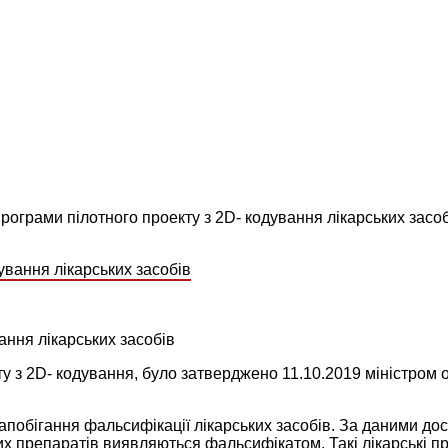
рограми пілотного проекту з 2D- кодування лікарських засо
ання лікарських засобів
у з 2
D
-
кодування, було затверджено 11.10.2019 міністром 
апобігання фальсифікації лікарських засобів. За даними до
ьких препаратів виявляються фальсифікатом. Такі лікарські