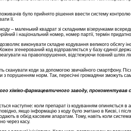
поживачів було прийнято рішення ввести систему контролю і
ати її.
коду – маленький квадрат зі складними візерунками всередині
серійний і національний номер, номер партії, термін придатн
 дозволяє виконувати складне кодування великого обсягу і
. Кожен згенерований код відправляється у базу єдиної держа
реагувати на правопорушення, відстежуючи повний шлях лікі
 сканувати коди за допомогою звичайного смартфону. Післ
 з порушенням норм. Так, пересічні громадяни зможуть сам
ого хіміко-фармацевтичного заводу, прокоментував 
ся наступне: коли препарат із кодуванням опиняється в апт
дповідно, якщо інформацію з коду було зчитано в Києві, і пі
родають в обхід касовим апаратам. Тому, навіть коли систем
но через касу.