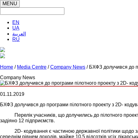
MENU
EN
UA
العربية
RU
Home
/
Media Centre
/
Company News
/ БХФЗ долучився до п
Company News
01.11.2019
БХФЗ долучився до програми пілотного проекту з 2D- кодув
Перелік учасників, що долучились до пілотного проект
задіяно 12 підприємств.
2
D
- кодування є частиною державної політики щодо з
середнім рівнем доходів, майже 10,5 відсотків усіх лікарс