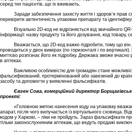
серед тих пацієнтів, що їх вживають.
Заради забезпечення захисту життя і здоров’я прав с
перевірити автентичність упаковки препарату та ідентифікув
Візуально 2D-код не відрізняється від звичайного QR-
інформації: назву продукту та його дозування, код товару, 
Вважається, що 2D-код важко підробити, тому що він
проводиться у двох вимірах (по горизонталі і по вертикалі)
миттєво розпізнає його як підробку. Держава зможе вчасно 
в аптеках.
Важливою особливістю для громадян стане можливість
фальсифікований, протермінований або завезений до країни
засобу та допомогти у виявленні фальсифікатів.
Євген Сова, комерційний директор Борщагівськ
проекті:
«Головною метою нанесення коду на упаковку вважаєть
апарат, після чого вилучається із віртуального сховища. Ві
кодом у Харкові, – ліки не пройдуть. Зараз фальсифікати п
тільки законослухняним аптекам, що ведуть продажі виключ