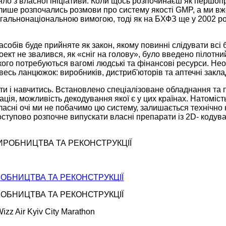
ло з власної ініціативи. Коли щось розпочинаєш як першопро
лише розпочались розмови про систему якості GMP, а ми вже
агальнонаціональною вимогою, тоді як на БХФЗ ще у 2002 ро
асобів буде прийняте як закон, якому повинні слідувати вс
оект не звалився, як «сніг на голову», було введено пілотний
якого потребуються вагомі людські та фінансові ресурси. Не
весь ланцюжок: виробників,
дистриб'юторів
та аптечні закла
ати і навчитись. Встановлено спеціалізоване обладнання та
ція, можливість декодування якої є у цих країнах. Натоміст
власні очі ми не побачимо цю систему, залишається техніч
оступово розпочне випускати власні препарати із 2
D
- кодув
ОБНИЦТВА ТА РЕКОНСТРУКЦІЇ
ОБНИЦТВА ТА РЕКОНСТРУКЦІЇ