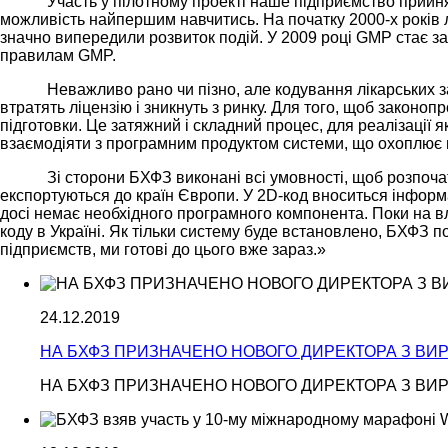
Участь у пілотному проекті наше підприємство прийня
можливість найпершим навчитись. На початку 2000-х років 
значно випередили розвиток подій. У 2009 році GMP стає з
правилам GMP.
Неважливо рано чи пізно, але кодування лікарських з
втратять ліцензію і зникнуть з ринку. Для того, щоб законопр
підготовки. Це затяжний і складний процес, для реалізації 
взаємодіяти з програмним продуктом системи, що охоплює 
Зі сторони БХФЗ виконані всі умовності, щоб розпоч
експортуються до країн Європи. У 2
D
-код вноситься
інформа
досі немає необхідного програмного компонента. Поки на 
коду в Україні. Як тільки систему буде встановлено, БХФЗ п
підприємств,
ми готові до цього вже зараз.»
24.12.2019
НА БХФЗ ПРИЗНАЧЕНО НОВОГО ДИРЕКТОРА З ВИР
НА БХФЗ ПРИЗНАЧЕНО НОВОГО ДИРЕКТОРА З ВИР