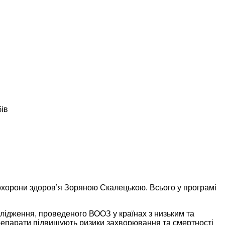
бів
охорони здоров’я Зоряною Скалецькою. Всього у програмі
слідження, проведеного ВООЗ у країнах з низьким та
 препарати підвищують ризики захворювання та смертності