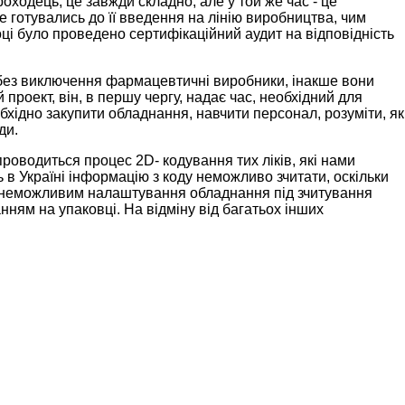
ходець, це завжди складно, але у той же час - це
 готувались до її введення на лінію виробництва, чим
ці було проведено сертифікаційний аудит на відповідність
і без виключення фармацевтичні виробники, інакше вони
 проект, він, в першу чергу, надає час, необхідний для
обхідно закупити обладнання, навчити персонал, розуміти, як
ди.
 проводиться процес 2
D
-
кодування тих ліків, які нами
ь в Україні інформацію з коду неможливо зчитати, оскільки
но неможливим налаштування обладнання під зчитування
анням на упаковці. На відміну від багатьох інших