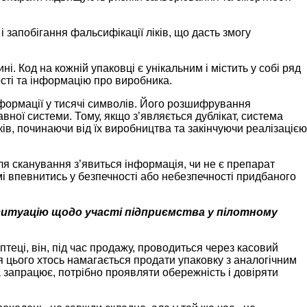
 запобігання фальсифікації ліків, що дасть змогу
. Код на кожній упаковці є унікальним і містить у собі ряд
ості та інформацію про виробника.
нформації у тисячі символів. Його розшифрування
вної системи. Тому, якщо з’являється дублікат, система
в, починаючи від їх виробництва та закінчуючи реалізацією
я сканування з’явиться інформація, чи не є препарат
і впевнитись у безпечності або небезпечності придбаного
ситуацію щодо участі підприємства у пілотному
еці, він, під час продажу, проводиться через касовий
сля цього хтось намагається продати упаковку з аналогічним
а запрацює, потрібно проявляти обережність і довіряти