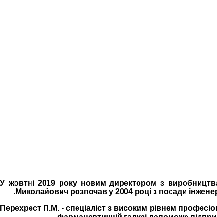
У жовтні 2019 року новим директором з виробництв
Миколайович розпочав у 2004 році з посади інженер
Перехрест П.М. - спеціаліст з високим рівнем професі
фармацевтичній галузі допоможе підприє