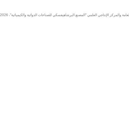
مة والمركز الإنتاجي العلمي "المصنع البرشاهيفسكي للصناعات الدوائية والكيميائية"، 2026