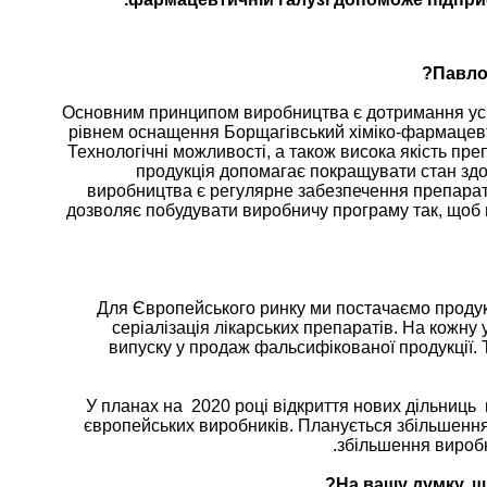
Павло
Основним принципом виробництва є дотримання ус
рівнем оснащення Борщагівський хіміко-фармацев
Технологічні можливості, а також висока якість пр
продукція допомагає покращувати стан здо
виробництва є регулярне забезпечення препара
дозволяє побудувати виробничу програму так, щоб п
Для Європейського ринку ми постачаємо продук
серіалізація лікарських препаратів. На кожну
випуску у продаж фальсифікованої продукції. 
У планах на
2020 році відкриття нових дільниць
європейських виробників. Планується збільшенн
збільшення виробни
На вашу думку, щ