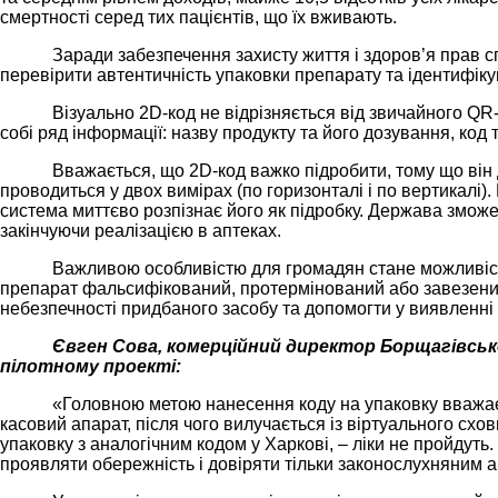
смертності серед тих пацієнтів, що їх вживають.
Заради забезпечення захисту життя і здоров’я прав с
перевірити автентичність упаковки препарату та ідентифікув
Візуально 2D-код не відрізняється від звичайного QR-
собі ряд інформації: назву продукту та його дозування, код
Вважається, що 2D-код важко підробити, тому що він
проводиться у двох вимірах (по горизонталі і по вертикалі)
система миттєво розпізнає його як підробку. Держава змож
закінчуючи реалізацією в аптеках.
Важливою особливістю для громадян стане можливість
препарат фальсифікований, протермінований або завезений 
небезпечності придбаного засобу та допомогти у виявленні
Євген Сова, комерційний директор Борщагівськ
пілотному проекті:
«Головною метою нанесення коду на упаковку вважаєть
касовий апарат, після чого вилучається із віртуального схо
упаковку з аналогічним кодом у Харкові, – ліки не пройдут
проявляти обережність і довіряти тільки законослухняним а