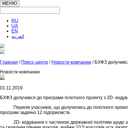
МЕНЮ
RU
UA
EN
العربية
Главная
/
Пресс-центр
/
Новости компании
/ БХФЗ долучився
Новости компании
01.11.2019
БХФЗ долучився до програми пілотного проекту з 2D- кодув
Перелік учасників, що долучились до пілотного проект
програмі задіяно 12 підприємств.
2
D
- кодування є частиною державної політики щодо з
та середнім рівнем доходів, майже 10,5 відсотків усіх лік