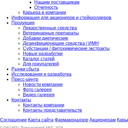
Нашим поставщикам
Отчетность
Карьера в компании
Информация для акционеров и стейкхолдеров
Продукция
Лекарственные средства
Ветеринарные препараты
Добавки диетические
Дезинфицирующие средства / ИМН
Субстанции / фитохимические экстракты
Новые разработки
Каталог статей
Для покупателей
Рынки сбыта
Исследования и разработка
Пресс-центр
Новости компании
Фото галерея
Видео галерея
Контакты
Контакты компании
Контакты представительств
Соглашение
Карта сайта
Фармаконадзор
Акционерам
Карь
© ПАО НПЦ "Борщаговский ХФЗ", 2026