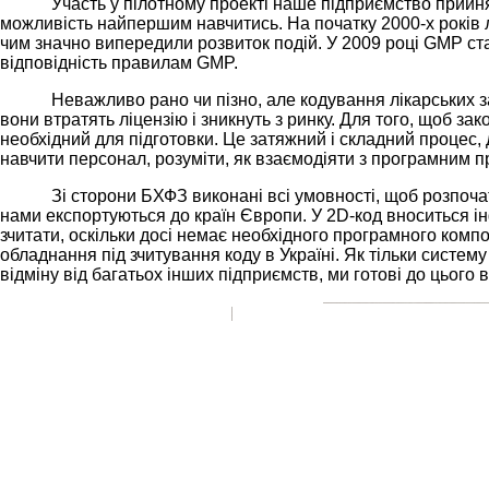
Участь у пілотному проекті наше підприємство прийня
можливість найпершим навчитись. На початку 2000-х років 
чим значно випередили розвиток подій. У 2009 році GMP ст
відповідність правилам GMP.
Неважливо рано чи пізно, але кодування лікарських з
вони втратять ліцензію і зникнуть з ринку. Для того, щоб зак
необхідний для підготовки. Це затяжний і складний процес, 
навчити персонал, розуміти, як взаємодіяти з програмним 
Зі сторони БХФЗ виконані всі умовності, щоб розпоч
нами експортуються до країн Європи. У 2
D
-код вноситься
і
зчитати, оскільки досі немає необхідного програмного ком
обладнання під зчитування коду в Україні. Як тільки систе
відміну від багатьох інших підприємств,
ми готові до цього 