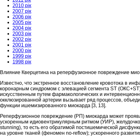
2010 рік
2007 рік
2006 рік
2005 рік
2004 рік
2003 рік
2002 рік
2001 рік
2000 рік
1999 рік
1998 рік
Влияние Кверцетина на реперфузионное повреждение миок
Известно, что экстренное восстановление кровотока в и
коронарным синдромом с элевацией сегмента ST (ОКС+ST)
искусственным путем фармакологических и интервенционны
окклюзированной артерии вызывает ряд процессов, объед
функции ишемизированного миокарда [3, 13].
Реперфузионное повреждение (РП) миокарда может проявля
ускоренным идиовентрикулярным ритмом (УИР), желудочко
stunning), то есть его обратимой постишемической дисфун
на уровне тканей (феномен no-reflow); ускоренного разви