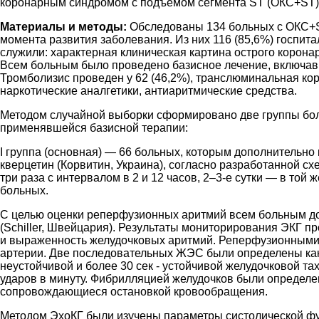
коронарным синдромом с подъёмом сегмента SТ (ОКС+ST)
Материалы и методы:
Обследованы 134 больных с ОКС+ST 
момента развития заболевания. Из них 116 (85,6%) госпит
служили: характерная клиническая картина острого корона
Всем больным было проведено базисное лечение, включавш
Тромболизис проведен у 62 (46,2%), транслюминальная кор
наркотические аналгетики, антиаритмические средства.
Методом случайной выборки сформировано две группы бол
применявшейся базисной терапии:
І группа (основная) — 66 больных, которым дополнительно
кверцетин (Корвитин, Украина), согласно разработанной сх
три раза с интервалом в 2 и 12 часов, 2–3-е сутки — в той 
больных.
С целью оценки реперфузионных аритмий всем больным до
(Schiller, Швейцария). Результаты мониторирования ЭКГ 
и выраженность желудочковых аритмий. Реперфузионными о
артерии. Две последовательных ЖЭС были определены как 
неустойчивой и более 30 сек - устойчивой желудочковой т
ударов в минуту. Фибрилляцией желудочков были определ
сопровождающиеся остановкой кровообращения.
Методом ЭхоКГ были изучены параметры систолической фу