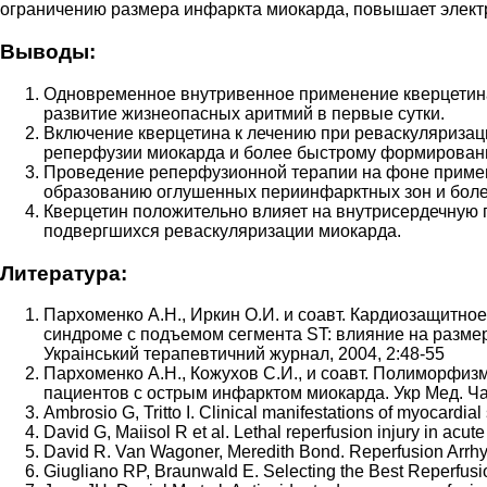
ограничению размера инфаркта миокарда, повышает элект
Выводы:
Одновременное внутривенное применение кверцетина
развитие жизнеопасных аритмий в первые сутки.
Включение кверцетина к лечению при реваскуляризац
реперфузии миокарда и более быстрому формировани
Проведение реперфузионной терапии на фоне примен
образованию оглушенных периинфарктных зон и боле
Кверцетин положительно влияет на внутрисердечную
подвергшихся реваскуляризации миокарда.
Литература:
Пархоменко А.Н., Иркин О.И. и соавт. Кардиозащитно
синдроме с подъемом сегмента ST: влияние на разме
Украiнський терапевтичний журнал, 2004, 2:48-55
Пархоменко А.Н., Кожухов С.И., и соавт. Полиморфиз
пациентов с острым инфарктом миокарда. Укр Мед. Час
Ambrosio G, Tritto I. Clinical manifestations of myocardi
David G, Maiisol R et al. Lethal reperfusion injury in acu
David R. Van Wagoner, Meredith Bond. Reperfusion Arrhyt
Giugliano RP, Braunwald E. Selecting the Best Reperfusio