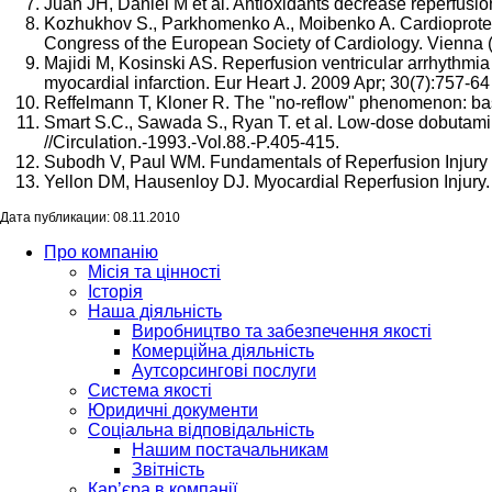
Juan JH, Daniel M et al. Antioxidants decrease reperfusio
Kozhukhov S., Parkhomenko A., Moibenko A. Cardioprotective
Congress of the European Society of Cardiology. Vienna (Ausr
Majidi M, Kosinski AS. Reperfusion ventricular arrhythmia `
myocardial infarction. Eur Heart J. 2009 Apr; 30(7):757-64
Reffelmann T, Kloner R. The "no-reflow" phenomenon: basi
Smart S.C., Sawada S., Ryan T. et al. Low-dose dobutamine
//Circulation.-1993.-Vol.88.-P.405-415.
Subodh V, Paul WM. Fundamentals of Reperfusion Injury fo
Yellon DM, Hausenloy DJ. Myocardial Reperfusion Injury
Дата публикации: 08.11.2010
Про компанію
Місія та цінності
Історія
Наша діяльність
Виробництво та забезпечення якості
Комерційна діяльність
Аутсорсингові послуги
Система якості
Юридичні документи
Соціальна відповідальність
Нашим постачальникам
Звітність
Кар’єра в компанії