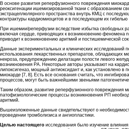
В основе развития реперфузионного повреждения миокард
реоксигенации ишемизированной ткани с образованием сво
экстрацеллюлярного пространства внутрь КМЦ с последу
контрактуры кардиомиоцитов и в последующем их гибелью 
При ишемии/реперфузии вследствие избытка свободных ра
включая сердце, приводящих к возникновению феномена no
приводит к возникновению аритмий и постишемической сократ
Данные экспериментальных и клинических исследований п
использования лекарственных препаратов, обладающих мем
некроза, предупреждению дилатации полости левого желуд
возникновения РА. Некоторые авторы указывают на кардио
липоксигеназ, мощный антиоксидант и, как установлено в
миокарде [7, 8]. Есть все основания считать, что ингибир
процессов, могут быть важнейшими звеньями патогенетич
Таким образом, развитие реперфузионного повреждения м
патофизиологические процессы возникновения РП необход
аритмий.
Вышеизложенные данные свидетельствуют о необходимост
проведении тромболизиса и ангиопластики.
Целью настоящего
исследования было изучение влияния