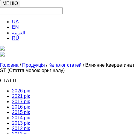
МЕНЮ
UA
EN
العربية
RU
Головна
/
Продукція
/
Каталог статей
/ Влияние Кверцетина
ST (Стаття мовою оригіналу)
СТАТТІ
2026 рік
2021 рік
2017 рік
2016 рік
2015 рік
2014 рік
2013 рік
2012 рік
2011 рік