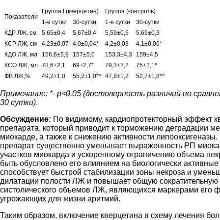
Группа I (кверцетин)
Группа (контроль)
Показатели
1-е сутки
30-сутки
1-е сутки
30-сутки
КДР ЛЖ, см
5,65±0,4
5,67±0,4
5,59±0,5
5,69±0,3
КСР ЛЖ, см
4,23±0,07
4,0±0,04*
4,2±0,03
4,1±0,06*
КДО ЛЖ, мл
156,6±5,9
157±5,0
153,3±4,3
159±4,5
КСО ЛЖ, мл
78,6±2,1
69±2,7*
79,3±2,2
75±2,1*
ФВ ЛЖ,%
49,2±1,0
55,2±1,0**
47,8±1,2
52,7±1,8*^
Примечание: *- р<0,05 (достоверность различий по сравнени
30 сутки)
.
Обсуждение:
По видимому, кардиопротекторный эффект к
препарата, который приводит к торможению деградации 
миокарде, а также к снижению активности липооксигеназы.
препарат существенно уменьшает выраженность РП миока
участков миокарда и ускоренному ограничению объема нек
быть обусловлено его влиянием на биологически активные 
способствует быстрой стабилизации зоны некроза и умен
дилатации полости ЛЖ и повышает общую сократительную 
систолического объемов ЛЖ, являющихся маркерами его фу
угрожающих для жизни аритмий.
Таким образом, включение кверцетина в схему лечения бо