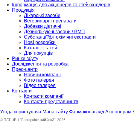
Інформація для акціонерів та стейкхолдерів
Продукція
Лікарські засоби
Ветеринарні препарати
Добавки дієтичні
Дезинфікуючі засоби / ВМП
Субстанції/фітохімічні екстракти
Нові розробки
Каталог статей
Для покупців
Ринки збуту
Дослідження та розробка
Прес-центр
Новини компанії
Фото галерея
Відео галерея
Контакти
Контакти компанії
Контакти представництв
Угода користувача
Мапа сайту
Фармаконагляд
Акціонерам
© ПАТ НВЦ "Борщагівський ХФЗ", 2026