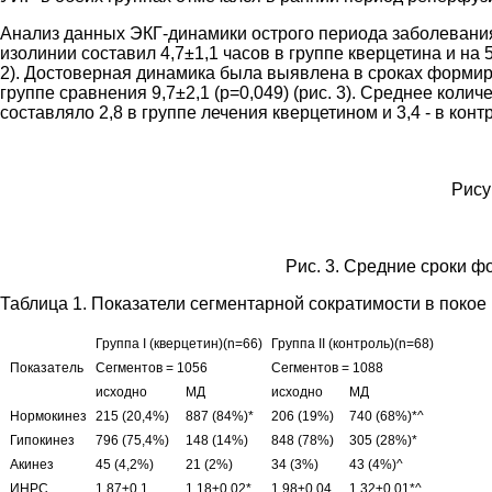
Анализ данных ЭКГ-динамики острого периода заболевания 
изолинии составил 4,7±1,1 часов в группе кверцетина и на
2). Достоверная динамика была выявлена в сроках формиров
группе сравнения 9,7±2,1 (p=0,049) (рис. 3). Среднее кол
составляло 2,8 в группе лечения кверцетином и 3,4 - в конт
Рису
Рис. 3. Средние сроки ф
Таблица 1. Показатели сегментарной сократимости в покое 
Группа I (кверцетин)(n=66)
Группа II (контроль)(n=68)
Показатель
Сегментов = 1056
Сегментов = 1088
исходно
МД
исходно
МД
Нормокинез
215 (20,4%)
887 (84%)*
206 (19%)
740 (68%)*^
Гипокинез
796 (75,4%)
148 (14%)
848 (78%)
305 (28%)*
Акинез
45 (4,2%)
21 (2%)
34 (3%)
43 (4%)^
ИНРС
1,87±0,1
1,18±0,02*
1,98±0,04
1,32±0,01*^