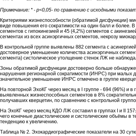
Примечание: * - р<0,05- по сравнению с исходными показате
Критериями жизнеспособности (обратимой дисфункции) мио
виде повышения его сократимости на один балл и более. В 
сегментов с гипокинезией и 45 (4,2%) сегментов с акинези
сегментах из всех асинэргичных сегментов, некрозу миокар
В контрольной группе выявлены 882 сегмента с асинергией 
достоверное уменьшение количества асинэргичных сегменто
сегмента) систолическое утолщение стенок ЛЖ не наблюдало
Зоны обратимой дисфункции достоверно больше обнаружены в
нарушения регионарной сократимости (ИНРС) при малых до
значительное уменьшение ИНРС отмечено в группе кверцетина
На повторной ЭхоКГ через месяц в I группе - 694 (96%) и в
выявленных жизнеспособных сегментов в 8% сократительна
получавших кверцетин, по сравнению с контрольной группо
На ЭхоКГ через месяц КДО ЛЖ составил в группах I и II 1
чего конечные диастолические и систолические объёмы в т
тенденцию к увеличению.
Таблица № 2. Эхокардиографические показатели на 30 сутк