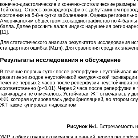
конечно-диастолические и конечно-систолические размеры
Тейгольц. Стресс-эхокардиографию с добутамином провод
состояния на 5-8-е сутки заболевания. Оценка региональ
Американским обществом эхокардиографистов по 4-балльной 
балла. Далее рассчитывался индекс нарушения регионарн
[11].
Для статистического анализа результатов исследования исп
стандартная ошибка (М±m). Для сравнения средних значени
Результаты исследования и обсуждение
В течение первых суток после реперфузии неустойчивая жел
развитие эпизодов неустойчивой желудочковой тахикардии 
течение первых 2 часов после реперфузии неустойчивая же
соответственно (p<0.01). Через 2 часа после реперфузии в
тахикардии не отмечалось. Устойчивая ЖТ отмечалась у дво
ФЖ, которая купировалась дефибрилляцией, во втором слу
ЖТ также купирован лидокаином.
Рисунок №1
. Встречаемость 
УИР в обеих группах отмечался в ранний период реперфуз