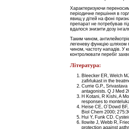
Характеризуючи переносиміс
періодичне першіння в гор
явищ у дітей на фоні приз
препарат не потребував під
вдалося знизити дозу інгал
Таким чином, антилейкотріє
легеневу функцію шляхом по
чином, частоту нападів. У 
контролювати перебіг захв
Література:
Bleecker ER, Welch MJ,
zafirlukast in the trea
Currie G.P., Srivastava
antagonists. Q J Med 
H Kotani, R Kishi, A Mo
responses to monteluka
Heise CE, O`Dowd BF, F
Biol Chem 2000; 275:
Hui Y, Funk CD. Cyste
Ilowite J, Webb R, Fri
protection against ast