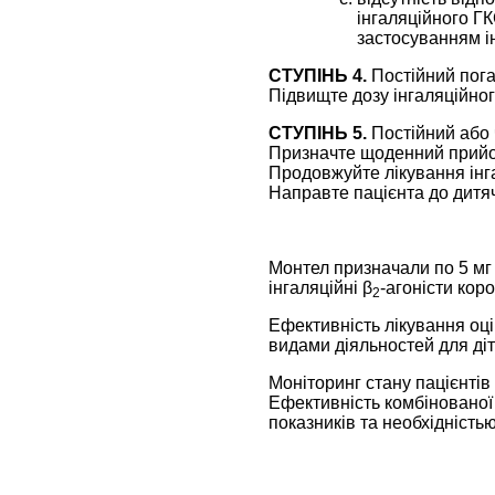
інгаляційного ГК
застосуванням і
СТУПІНЬ 4.
Постійний пог
Підвищте дозу інгаляційног
СТУПІНЬ 5.
Постійний або
Призначте щоденний прийом
Продовжуйте лікування інга
Направте пацієнта до дитя
Монтел призначали по 5 мг 
інгаляційні β
-агоністи коро
2
Ефективність лікування оц
видами діяльностей для діт
Моніторинг стану пацієнтів
Ефективність комбінованої 
показників та необхідністью 