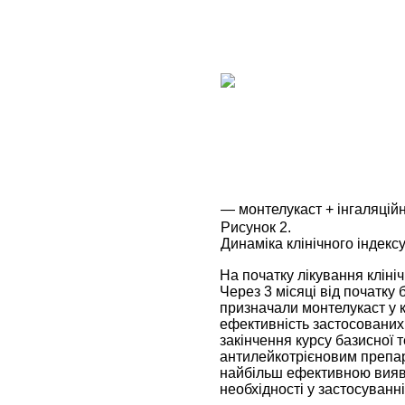
― монтелукаст + інгаляцій
Рисунок 2.
Динаміка клінічного індекс
На початку лікування клініч
Через 3 місяці від початку
призначали монтелукаст у к
ефективність застосованих 
закінчення курсу базисної 
антилейкотрієновим препара
найбільш ефективною вияви
необхідності у застосуванн