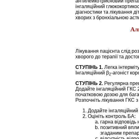
антилейкотриєновий препара
інгаляційний глюкокортико
діагностики та лікування д
хворих з бронхіальною астм
Ал
Лікування пацієнта слід ро
хворого до терапії та дост
СТУПІНЬ 1.
Легка інтерміт
Інгаляційний β
-агоніст кор
2
СТУПІНЬ 2.
Регулярна пре
Додайте інгаляційний ГКС 2
початковою дозою для багат
Розпочніть лікування ГКС з 
Додайте інгаляційний
Оцініть контроль БА:
гарна відповідь 
позитивний впли
згаданим препар
відсутність відп