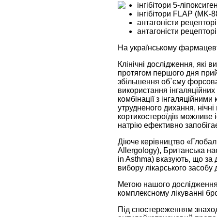
інгібітори 5-ліпоксиген
інгібітори FLAP (MK-8
антагоністи рецепторі
антагоністи рецептор
На українському фармацевт
Клінічні дослідження, які 
протягом першого дня прийо
збільшення об`єму форсова
використання інгаляційних к
комбінації з інгаляційними
утрудненого дихання, нічн
кортикостероїдів можливе і
натрію ефективно запобіга
Діюче керівництво «Глобаль
Allergology), Британська нас
in Asthma) вказують, що з
вибору лікарського засобу 
Метою нашого дослідження 
комплексному лікуванні бро
Під спостереженням знаходи