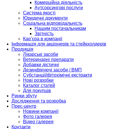
Комерційна діяльність
Аутсорсингові послуги
Система якості
Юридичні документи
Соціальна відповідальність
Нашим постачальникам
Звітність
Кар’єра в компанії
Інформація для акціонерів та стейкхолдерів
Продукція
Лікарські засоби
Ветеринарні препарати
Добавки дієтичні
Дезинфікуючі засоби / ВМП
Субстанції/фітохімічні екстракти
Нові розробки
Каталог статей
Для покупців
Ринки збуту
Дослідження та розробка
Прес-центр
Новини компанії
Фото галерея
Відео галерея
Контакти