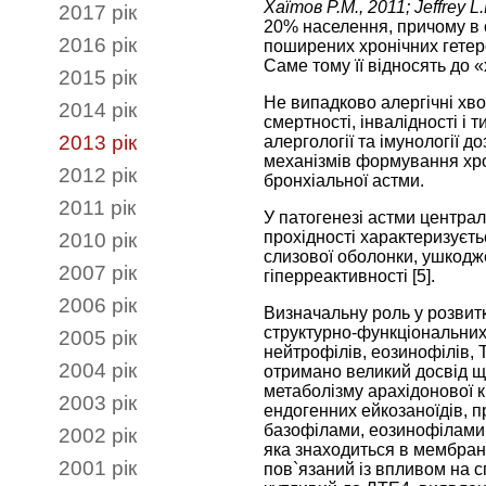
Хаїтов Р.М., 2011; Jeffrey L
2017 рік
20% населення, причому в о
2016 рік
поширених хронічних гетер
Саме тому її відносять до «
2015 рік
Не випадково алергічні хво
2014 рік
смертності, інвалідності і
2013 рік
алергології та імунології 
механізмів формування хрон
2012 рік
бронхіальної астми.
2011 рік
У патогенезі астми центра
прохідності характеризуєт
2010 рік
слизової оболонки, ушкодже
2007 рік
гіперреактивності [5].
2006 рік
Визначальну роль у розвитк
структурно-функціональних 
2005 рік
нейтрофілів, еозинофілів, Т
2004 рік
отримано великий досвід що
метаболізму арахідонової ки
2003 рік
ендогенних ейкозаноїдів, п
базофілами, еозинофілами 
2002 рік
яка знаходиться в мембранах
2001 рік
пов`язаний із впливом на 