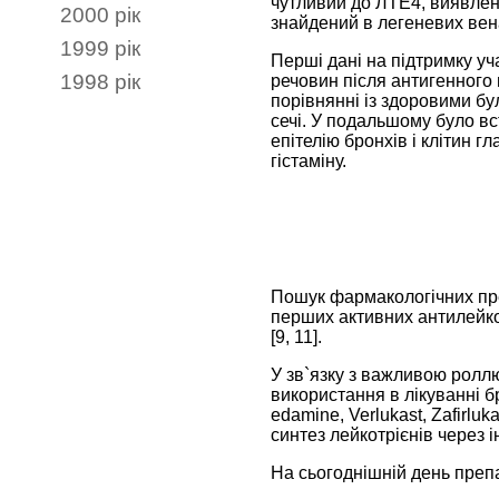
чутливий до ЛТЕ4, виявлен
2000 рік
знайдений в легеневих вен
1999 рік
Перші дані на підтримку уч
1998 рік
речовин після антигенного в
порівнянні із здоровими бу
сечі. У подальшому було в
епітелію бронхів і клітин г
гістаміну.
Пошук фармакологічних преп
перших активних антилейкот
[9, 11].
У зв`язку з важливою роллю
використання в лікуванні б
edamine, Verlukast, Zafirluk
синтез лейкотрієнів через і
На сьогоднішній день препа