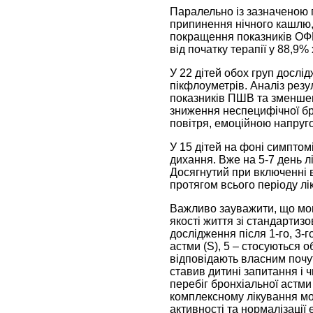
Паралельно із зазначеною 
припинення нічного кашлю, 
покращення показників ОФВ
від початку терапії у 88,
У 22 дітей обох груп досл
пікфлоуметрів. Аналіз резу
показників ПШВ та зменшен
зниження неспецифічної бр
повітря, емоційною напру
У 15 дітей на фоні симптом
дихання. Вже на 5-7 день л
Досягнутий при включенні 
протягом всього періоду лі
Важливо зауважити, що мон
якості життя зі стандартиз
дослідження після 1-го, 3-
астми (S), 5 – стосуються о
відповідають власним почут
ставив дитині запитання і 
перебіг бронхіальної астми 
комплексному лікування мо
активності та нормалізації 