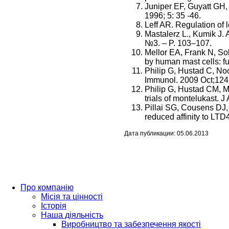
Juniper EF, Guyatt GH, 
1996; 5: 35 -46.
Leff AR. Regulation of
Mastalerz L., Kumik J. 
№3. – P. 103–107.
Mellor EA, Frank N, Sol
by human mast cells: f
Philip G, Hustad C, Noon
Immunol. 2009 Oct;124(
Philip G, Hustad CM, Ma
trials of montelukast. 
Pillai SG, Cousens DJ,
reduced affinity to LT
Дата публикации: 05.06.2013
Про компанію
Місія та цінності
Історія
Наша діяльність
Виробництво та забезпечення якості