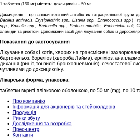
1 таблетка (160 мг) містить: доксициклін – 50 мг
Доксициклін – це напівсинтетичний антибіотик тетрациклінової групи д
Bacillus anthracis, Erysipelothrix spp., Listeria spp., Enterococcus spp.
)
і 
spp., Brucella spp., Bartonella spp., Proteus mirabilis, Escherichia coli, C
хламідій та рикетсій. Допоміжний засіб для лікування собак із дирофіляр
Показання до застосування
Лікування собак і котів, хворих на трансмісивні захворюван
бартонельоз, бореліоз (хвороба Лайма), ерліхіоз, анаплазм
дихання (риніт, тонзиліт, бронхопневмонія); сечостатевої си
чутливими до доксицикліну.
Лікарська форма, упаковка:
таблетки вкриті плівковою оболонкою, по 50 мг (mg), по 10 таб
Про компанію
Інформація для акціонерів та стейкхолдерів
Продукція
Ринки збуту
Дослідження та розробка
Прес-центр
Контакти