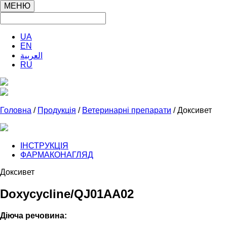
МЕНЮ
UA
EN
العربية
RU
Головна
/
Продукція
/
Ветеринарні препарати
/ Доксивет
ІНСТРУКЦІЯ
ФАРМАКОНАГЛЯД
Доксивет
Doxycycline/QJ01AA02
Діюча речовина: