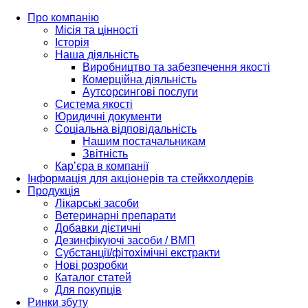
Про компанію
Місія та цінності
Історія
Наша діяльність
Виробництво та забезпечення якості
Комерційна діяльність
Аутсорсингові послуги
Система якості
Юридичні документи
Соціальна відповідальність
Нашим постачальникам
Звітність
Кар’єра в компанії
Інформація для акціонерів та стейкхолдерів
Продукція
Лікарські засоби
Ветеринарні препарати
Добавки дієтичні
Дезинфікуючі засоби / ВМП
Субстанції/фітохімічні екстракти
Нові розробки
Каталог статей
Для покупців
Ринки збуту