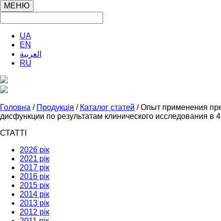
МЕНЮ
UA
EN
العربية
RU
Головна
/
Продукція
/
Каталог статей
/ Опыт применения пре
дисфункции по результатам клинического исследования в 4
СТАТТІ
2026 рік
2021 рік
2017 рік
2016 рік
2015 рік
2014 рік
2013 рік
2012 рік
2011 рік