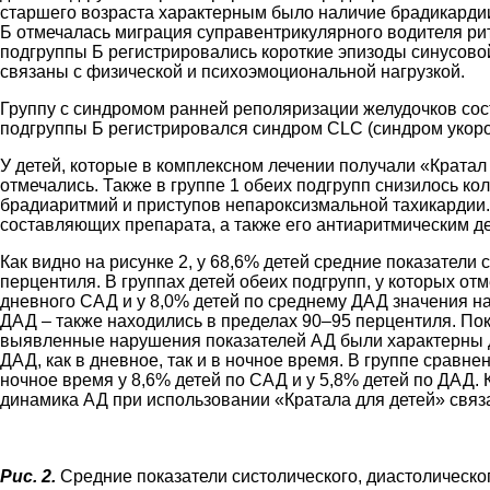
старшего возраста характерным было наличие брадикардии 
Б отмечалась миграция суправентрикулярного водителя ри
подгруппы Б регистрировались короткие эпизоды синусов
связаны с физической и психоэмоциональной нагрузкой.
Группу с синдромом ранней реполяризации желудочков сост
подгруппы Б регистрировался синдром CLC (синдром укоро
У детей, которые в комплексном лечении получали «Кратал
отмечались. Также в группе 1 обеих подгрупп снизилось к
брадиаритмий и приступов непароксизмальной тахикардии
составляющих препарата, а также его антиаритмическим д
Как видно на рисунке 2, у 68,6% детей средние показатели 
перцентиля. В группах детей обеих подгрупп, у которых от
дневного САД и у 8,0% детей по среднему ДАД значения н
ДАД – также находились в пределах 90–95 перцентиля. По
выявленные нарушения показателей АД были характерны дл
ДАД, как в дневное, так и в ночное время. В группе сравн
ночное время у 8,6% детей по САД и у 5,8% детей по ДАД. 
динамика АД при использовании «Кратала для детей» связ
Рис. 2.
Средние показатели систолического, диастолического