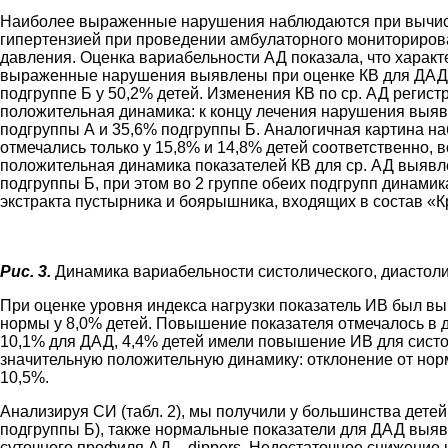
Наиболее выраженные нарушения наблюдаются при вычисле
гипертензией при проведении амбулаторного мониторирова
давления. Оценка вариабельности АД показала, что харак
выраженные нарушения выявлены при оценке КВ для ДАД (7
подгруппе Б у 50,2% детей. Изменения КВ по ср. АД регист
положительная динамика: к концу лечения нарушения выявле
подгруппы А и 35,6% подгруппы Б. Аналогичная картина наб
отмечались только у 15,8% и 14,8% детей соответственно,
положительная динамика показателей КВ для ср. АД выявле
подгруппы Б, при этом во 2 группе обеих подгрупп динам
экстракта пустырника и боярышника, входящих в состав «
Рис. 3.
Динамика вариабельности систолического, диастоли
При оценке уровня индекса нагрузки показатель ИВ был выш
нормы у 8,0% детей. Повышение показателя отмечалось в 
10,1% для ДАД, 4,4% детей имели повышение ИВ для систол
значительную положительную динамику: отклонение от нормы
10,5%.
Анализируя СИ (табл. 2), мы получили у большинства дете
подгруппы Б), также нормальные показатели для ДАД выявл
суточного профиля АД – dippers. Недостаточное снижение н