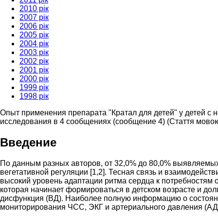
2010 рік
2007 рік
2006 рік
2005 рік
2004 рік
2003 рік
2002 рік
2001 рік
2000 рік
1999 рік
1998 рік
Опыт применения препарата "Кратал для детей" у детей с 
исследования в 4 сообщениях (сообщение 4) (Стаття мовою
Введение
По данным разных авторов, от 32,0% до 80,0% выявляемы
вегетативной регуляции [1,2]. Тесная связь и взаимодей
высокий уровень адаптации ритма сердца к потребностям о
которая начинает формироваться в детском возрасте и долг
дисфункция (ВД). Наиболее полную информацию о состояни
мониторирования ЧСС, ЭКГ и артериального давления (АД) [