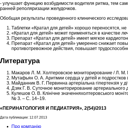
- улучшает функцию возбудимости водителя ритма, тем са
ранней реполяризации желудочков.
Обобщая результаты проведенного клинического исследов
Таблетки «Кратал для детей» хорошо переносятся, не
«Кратал для детей» может применяться в качестве ле
Препарат «Кратал для детей» имеет мягкое кардиотон
Препарат «Кратал для детей» умеренно снижает пов
противотревожное действия, повышает трудоспособно
Литература
Макаров Л. М. Холтеровское мониторирование / Л. М. Ма
Мутафьян О. А. Аритмии сердца у детей и подростков (к
Майданник В. Г. Первинна артеріальна гіпертензія у дітей
Дзяк Г. В. Суточное мониторирование артериального дав
Кулешов О. В. Клінічне значенняхолтеровського монітор
№ 3. – С. 14–19.
«ПЕРИНАТОЛОГИЯ И ПЕДИАТРИЯ», 2(54)/2013
Дата публикации: 12.07.2013
Про компанію