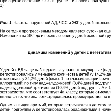
При оценке состояния ССС в группе 1 и 2 обеих подгрупп 
1).
Рис. 1.
Частота нарушений АД, ЧСС и ЭКГ у детей школьног
На сегодня прогрессивным методом является суточная оце
Изменения на ЭКГ до и после лечения у детей основной гр
Динамика изменений у детей с вегетати
У детей с ВД чаще наблюдались суправентрикулярные (над
регистрировались у меньшего количества детей (у 14,2% де
отмечалась у 34,2% детей (класс 1 по классификации Lown–W
аллоритмий: по типу наджелудочковой (8,4% детей подгрупп
наджелудочковой тригимении (10,4% детей подгруппы А и 
экстрасистол, что соответствует 4а классу, которые отмеч
является то, что она регистрировалась преимущественно в
Одним из видов аритмий, которые встречаются в детском во
детей подгруппы А регистрировалась брадиаритмия в ночн