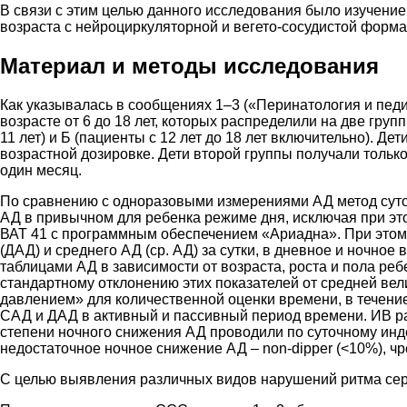
В связи с этим целью данного исследования было изучение
возраста с нейроциркуляторной и вегето-сосудистой форм
Материал и методы исследования
Как указывалась в сообщениях 1–3 («Перинатология и педиа
возрасте от 6 до 18 лет, которых распределили на две груп
11 лет) и Б (пациенты с 12 лет до 18 лет включительно). 
возрастной дозировке. Дети второй группы получали толь
один месяц.
По сравнению с одноразовыми измерениями АД метод суто
АД в привычном для ребенка режиме дня, исключая при эт
ВАТ 41 с программным обеспечением «Ариадна». При этом 
(ДАД) и среднего АД (ср. АД) за сутки, в дневное и ночно
таблицами АД в зависимости от возраста, роста и пола реб
стандартному отклонению этих показателей от средней ве
давлением» для количественной оценки времени, в течение
САД и ДАД в активный и пассивный период времени. ИВ р
степени ночного снижения АД проводили по суточному инде
недостаточное ночное снижение АД – non-dipper (<10%), чр
С целью выявления различных видов нарушений ритма сер