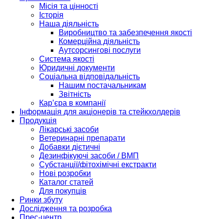
Місія та цінності
Історія
Наша діяльність
Виробництво та забезпечення якості
Комерційна діяльність
Аутсорсингові послуги
Система якості
Юридичні документи
Соціальна відповідальність
Нашим постачальникам
Звітність
Кар’єра в компанії
Інформація для акціонерів та стейкхолдерів
Продукція
Лікарські засоби
Ветеринарні препарати
Добавки дієтичні
Дезинфікуючі засоби / ВМП
Субстанції/фітохімічні екстракти
Нові розробки
Каталог статей
Для покупців
Ринки збуту
Дослідження та розробка
Прес-центр