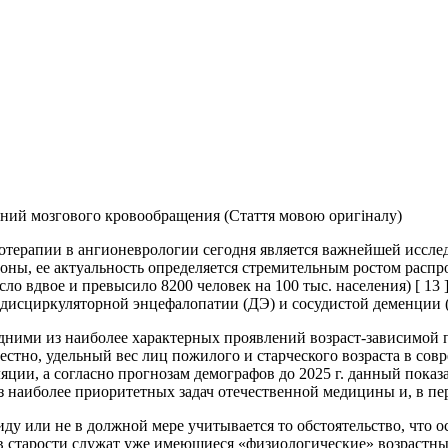
ний мозгового кровообращения (Стаття мовою оригіналу)
отерапии в ангионеврологии сегодня является важнейшей иссле
оны, ее актуальность определяется стремительным ростом распр
о вдвое и превысило 8200 человек на 100 тыс. населения) [ 13 ]
дисциркуляторной энцефалопатии (ДЭ) и сосудистой деменции 
 одними из наиболее характерных проявлений возраст-зависимой 
вестно, удельный вес лиц пожилого и старческого возраста в сов
яции, а согласно прогнозам демографов до 2025 г. данный показ
наиболее приоритетных задач отечественной медицины и, в пер
виду или не в должной мере учитывается то обстоятельство, что
 в старости служат уже имеющиеся «физиологические» возраст