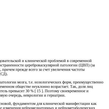
довательской и клинической проблемой в современной
остраненности цереброваскулярной патологии (ЦВП) (за
, причем прежде всего за счет увеличения частоты
(СД).
патологии мозга, т.е. нозологических форм, преимущественно
ременном обществе неуклонно возрастает. Так, доля лиц
атель превысит 30 % [ 15 ]. Поэтому своевременное и
вую очередь, неврологии и гериатрии.
 основой, фундаментом для клинической манифестации как
ные изменения нейромедиаторных и нейрометаболических