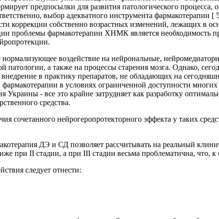
формирует предпосылки для развития патологического процесса, 
тветственно, выбор адекватного инструмента фармакотерапии [ 5
сти коррекции собственно возрастных изменений, лежащих в осно
ии проблемы фармакотерапии ХНМК является необходимость при
ейропротекции.
 нормализующее воздействие на нейрональные, нейромедиаторны
 патологии, а также на процессы старения мозга. Однако, сег
внедрение в практику препаратов, не обладающих на сегодняшни
 фармакотерапии в условиях ограниченной доступности многих 
ния Украины - все это крайне затрудняет как разработку оптим
рственного средства.
ичия сочетанного нейрогеропротекторного эффекта у таких средс
макотерапия ДЭ и СД позволяет рассчитывать на реальный клин
е при II стадии, а при III стадии весьма проблематична, что, к
ствия следует отнести: