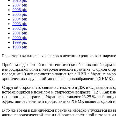
2010 рік
2007 рік
2006 рік
2005 рік
2004 рік
2003 рік
2002 рік
2001 рік
2000 рік
1999 рік
1998 рік
Блокаторы кальциевых каналов в лечении хронических наруше
Проблема адекватной и патогенетически обоснованной фармак
нейрофармакологии и неврологической практике. С одной стор
последние 10 лет количество пациентов с ЦВП в Украине выросл
хронических нарушений мозгового кровообращения (ХНМК) - 
С другой стороны это связано с тем, что и ДЭ, и СД являются
встречающихся в пожилом и старческом возрасте [ 12 ]. Как из
пенсионного возраста в Украине составляет 23-25 % всей попул
эффективное лечение и профилактика ХНМК является одной из 
В то же время в клинической практике нередко упускается из 
ангионеврологической, так и нейродегенеративной патологии