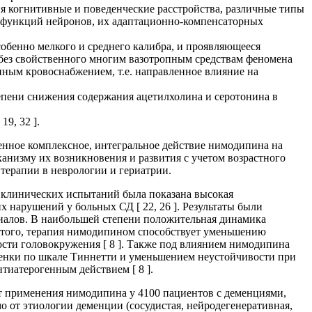
ия когнитивные и поведенческие расстройства, различные типы
их функций нейронов, их адаптационно-компенсаторных
обенно мелкого и среднего калибра, и проявляющееся
без свойственного многим вазотропным средствам феномена
ным кровоснабжением, т.е. направленное влияние на
епени снижения содержания ацетилхолина и серотонина в
19, 32 ].
енное комплексное, интегральное действие нимодипина на
анизму их возникновения и развития с учетом возрастного
терапии в неврологии и гериатрии.
х клинических испытаний была показана высокая
х нарушений у больных СД [ 22, 26 ]. Результаты были
иалов. В наибольшей степени положительная динамика
е того, терапия нимодипином способствует уменьшению
ти головокружения [ 8 ]. Также под влиянием нимодипина
ценки по шкале Тиннетти и уменьшением неустойчивости при
тиатерогенным действием [ 8 ].
ыт применения нимодипина у 4100 пациентов с деменциями,
о от этиологии деменции (сосудистая, нейродегенеративная,