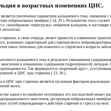
альция в возрастных изменениях ЦНС.
в является увеличение параметров кальциевого тока, связанно
таве нейрональных мембран [ 14, 29 ]. Результатом этого служи
е. своеобразная «перегрузка» нейронов кальцием, в настоящее 
й патологии.
старении, в свою очередь, может привести к изменению транспо
тоге, возникает характерный для старения мозга нейромедиатор
я таких типичных для пожилого и старческого возраста заболе
точного кальциевого тока в результате уменьшения содержани
о окисления и повышение содержания гидроперекисей липидов. 
проницаемости. Так формируется «порочный круг», усугубляющ
ений в ЦНС при старении [ 23, 30 ].
та в ЦНС при старении является пусковым фактором реализации
нений мозга.
честве одного из наиболее негативных его последствий может р
боднорадикального окисления, деструкция нейрональных мембран, 
ких путей повреждающего действия старения и стресса на мозг.