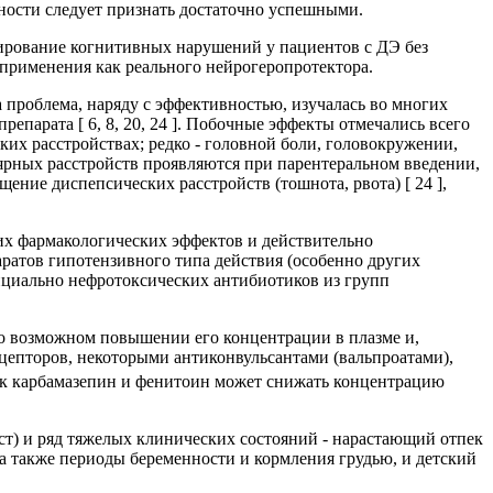
ности следует признать достаточно успешными.
ирование когнитивных нарушений у пациентов с ДЭ без
 применения как реального нейрогеропротектора.
 проблема, наряду с эффективностью, изучалась во многих
епарата [ 6, 8, 20, 24 ]. Побочные эффекты отмечались всего
их расстройствах; редко - головной боли, головокружении,
ярных расстройств проявляются при парентеральном введении,
ние диспепсических расстройств (тошнота, рвота) [ 24 ],
их фармакологических эффектов и действительно
ратов гипотензивного типа действия (особенно других
енциально нефротоксических антибиотиков из групп
 о возможном повышении его концентрации в плазме и,
ецепторов, некоторыми антиконвульсантами (вальпроатами),
как карбамазепин и фенитоин может снижать концентрацию
) и ряд тяжелых клинических состояний - нарастающий отпек
а также периоды беременности и кормления грудью, и детский