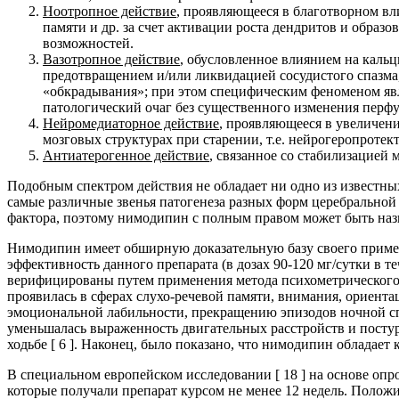
Ноотропное действие
, проявляющееся в благотворном вл
памяти и др. за счет активации роста дендритов и обра
возможностей.
Вазотропное действие
, обусловленное влиянием на каль
предотвращением и/или ликвидацией сосудистого спазма
«обкрадывания»; при этом специфическим феноменом явл
патологический очаг без существенного изменения перф
Нейромедиаторное действие
, проявляющееся в увеличен
мозговых структурах при старении, т.е. нейрогеропротек
Антиатерогенное действие
, связанное со стабилизацией м
Подобным спектром действия не обладает ни одно из известны
самые различные звенья патогенеза разных форм церебральной
фактора, поэтому нимодипин с полным правом может быть наз
Нимодипин имеет обширную доказательную базу своего примене
эффективность данного препарата (в дозах 90-120 мг/сутки в т
верифицированы путем применения метода психометрического 
проявилась в сферах слухо-речевой памяти, внимания, ориент
эмоциональной лабильности, прекращению эпизодов ночной сп
уменьшалась выраженность двигательных расстройств и пост
ходьбе [ 6 ]. Наконец, было показано, что нимодипин облада
В специальном европейском исследовании [ 18 ] на основе о
которые получали препарат курсом не менее 12 недель. Положи