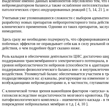
Выделение именно данных компонентов обусловлено тем, что 
нейромедиаторном балансе,а также ослабление интеллектуальн
патологических стресс-индуцированных реакций [ 5, 14, 21 ], и
Учитывая уже упоминавшиеся сложности с выбором адекватног
разработку новых препаратов нейропротекторного типа действи
клинического применения. Одними из таких препаратов, заслу
нимодипин.
Здесь сразу же необходимо подчеркнуть, что сформировавшеес
побочных эффектов не оправдывает себя как в силу реальной 
действия, о чем подробнее будет сказано ниже.
Роль кальция в обеспечении деятельности ЦНС достаточно ши
поддержании трансмембранного электрического потенциала, в
уровня нейропластичности нейронов (способности к адаптации
поддержанию физиологического баланса вне- и внутриклеточно
воздействия. Упомянутый баланс обеспечивается участием в т
подразделяющихся на: а) каналы, реагирующие на изменение 
возбуждающими нейромедиаторами и, в частности, глутаматом [ 
С клинической точки зрения важнейшим фактором «запуска» к
гипоксия вследствие недостаточности мозгового кровотока. 
патофизиологического комплекса – ишемического каскада - в т
повреждение нейрональных мембран и т.д. [ 4, 10 ].