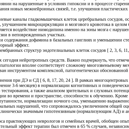
иянии на нарушенные в условиях гипоксии и в процессе старен
зования новых межнейронных связей, т.е. улучшения пластическ
циевые каналы гладкомышечных клеток церебральных сосудов, ос
, улучшением микроциркуляции и мозгового кровотока в целом 
яется воздействие нимодипина именно на зоны мозга с нарушен
узии в неповрежденных участках.
ии содержания дофамина в базальных ганглиях и уменьшении ст
торный эффект.
ембранных структур эндотелиальных клеток сосудов [ 2, 3, 6, 11, 
х сегодня нейротропных средств. Важно подчеркнуть, что отмеч
 патологии вполне соответствует сложному многозвеньевому мех
ван инструментом комплексной, патогенетически обоснованной 
ния при ДЭ и СД [ 6, 8, 17, 20, 24 ]. В рамках многоцентровы
ечение 3-6 месяцев) в нормализации когнитивных и поведенчески
тестирования, а также анализом зрительных и слуховых потенц
ации во времени и пространстве, способности к обучению. Кром
утанности, нормализации ночного сна, уменьшению выраженнос
уральных нарушений, что сопровождалось увеличением общей о
ет клинически значимым гипотензивным (нормализующим АД) и ан
проса практикующих неврологов и семейных врачей, обобщен оп
тельный эффект терапии был отмечен в 65 % случаев, независим