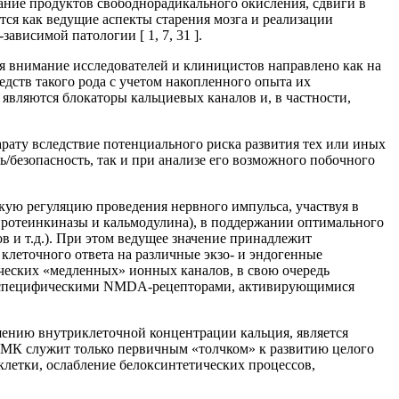
ние продуктов свободнорадикального окисления, сдвиги в
ся как ведущие аспекты старения мозга и реализации
ависимой патологии [ 1, 7, 31 ].
 внимание исследователей и клиницистов направлено как на
едств такого рода с учетом накопленного опыта их
являются блокаторы кальциевых каналов и, в частности,
рату вследствие потенциального риска развития тех или иных
безопасность, так и при анализе его возможного побочного
кую регуляцию проведения нервного импульса, участвуя в
протеинкиназы и кальмодулина), в поддержании оптимального
 и т.д.). При этом ведущее значение принадлежит
леточного ответа на различные экзо- и эндогенные
ческих «медленных» ионных каналов, в свою очередь
 со специфическими NMDA-рецепторами, активирующимися
ению внутриклеточной концентрации кальция, является
ХНМК служит только первичным «толчком» к развитию целого
клетки, ослабление белоксинтетических процессов,