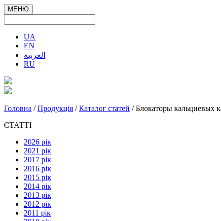
МЕНЮ
UA
EN
العربية
RU
Головна
/
Продукція
/
Каталог статей
/ Блокаторы кальциевых к
СТАТТІ
2026 рік
2021 рік
2017 рік
2016 рік
2015 рік
2014 рік
2013 рік
2012 рік
2011 рік