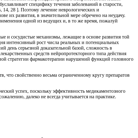
обуславливает специфику течения заболеваний в старости,
, 14, 28 ]. Поэтому лечение неврологических и
ве их развития, в значительной мере обречено на неудачу.
менения одной из ведущих и, в то же время, пожалуй
е и сосудистые механизмы, лежащие в основе развития той
одня интенсивный рост числа реальных и потенциальных
й день серьезной доказательной базой, сложность в
лекарственных средств нейропротекторного типа действия
альной стратегии фармакотерапии нарушений функций головного
тв, что свойственно весьма ограниченному кругу препаратов
ический успех, поскольку эффективность медикаментозного
 сожалению, далеко не всегда учитывается на практике.