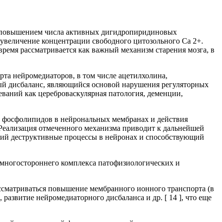
е с повышением числа активных дигидропиридиновых
т увеличение концентрации свободного цитозольного Са 2+.
время рассматривается как важный механизм старения мозга, в
рта нейромедиаторов, в том числе ацетилхолина,
ный дисбаланс, являющийся основой нарушения регуляторных
ваний как цереброваскулярная патология, деменции,
я фосфолипидов в нейрональных мембранах и действия
Реализация отмеченного механизма приводит к дальнейшей
ий деструктивные процессы в нейронах и способствующий
 многостороннего комплекса патофизиологических и
ассматриваться повышение мембранного ионного транспорта (в
развитие нейромедиаторного дисбаланса и др. [ 14 ], что еще