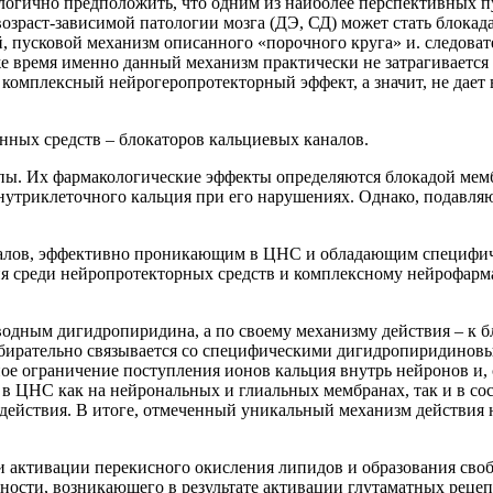
логично предположить, что одним из наиболее перспективных п
озраст-зависимой патологии мозга (ДЭ, СД) может стать блокад
й, пусковой механизм описанного «порочного круга» и. следов
о же время именно данный механизм практически не затрагивает
ю комплексный нейрогеропротекторный эффект, а значит, не дае
нных средств – блокаторов кальциевых каналов.
ппы. Их фармакологические эффекты определяются блокадой ме
 внутриклеточного кальция при его нарушениях. Однако, подавл
аналов, эффективно проникающим в ЦНС и обладающим специфич
ия среди нейропротекторных средств и комплексному нейрофар
водным дигидропиридина, а по своему механизму действия – к б
збирательно связывается со специфическими дигидропиридинов
венное ограничение поступления ионов кальция внутрь нейронов 
 в ЦНС как на нейрональных и глиальных мембранах, так и в сос
о действия. В итоге, отмеченный уникальный механизм действи
и активации перекисного окисления липидов и образования сво
ности, возникающего в результате активации глутаматных рецеп