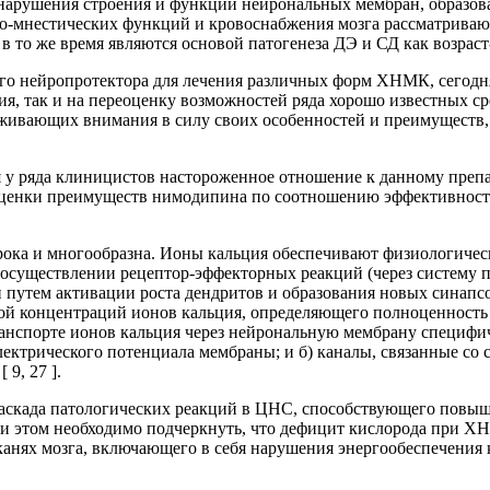
нарушения строения и функции нейрональных мембран, образова
о-мнестических функций и кровоснабжения мозга рассматривают
 в то же время являются основой патогенеза ДЭ и СД как возраст-з
о нейропротектора для лечения различных форм ХНМК, сегодня
я, так и на переоценку возможностей ряда хорошо известных ср
живающих внимания в силу своих особенностей и преимуществ, 
я у ряда клиницистов настороженное отношение к данному препа
оценки преимуществ нимодипина по соотношению эффективность/
рока и многообразна. Ионы кальция обеспечивают физиологичес
 осуществлении рецептор-эффекторных реакций (через систему 
 путем активации роста дендритов и образования новых синапсов
й концентраций ионов кальция, определяющего полноценность к
ранспорте ионов кальция через нейрональную мембрану специфи
электрического потенциала мембраны; и б) каналы, связанные
9, 27 ].
аскада патологических реакций в ЦНС, способствующего повыш
При этом необходимо подчеркнуть, что дефицит кислорода при 
канях мозга, включающего в себя нарушения энергообеспечения 