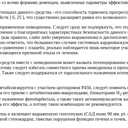
в со всеми формами деменции, выявленные параметры эффектив
нциал данного средства - его способность тормозить прогресс
тв [ 6, 25 ], что существенно расширяет рамки его возможного
применении нимодипина. Следует сразу же подчеркнуть, что эта
чение о благоприятных характеристиках безопасности данного пр
(как правило, слабо либо умеренно выраженном) и диспепсическ
жно отметить, что большинство случаев системных кардиоваскул
сравнению с плацебо, реально наблюдается лишь некоторое учаще
вляющееся причиной отказа от лечения.
 средств вместе с нимодипином может вызвать потенцирование 
этому следует избегать совместного приема нимодипина и препа
. Также следует воздержаться от параллельного назначения пот
метаболизируется с участием цитохромов Р450, следует помнить
ом его приеме с антибиотиками-макролидами, блокаторами Н
-р
2
е назначение фенобарбитала, а также таких антиконвульсантов 
ь его эффекты, а потому такие комбинации не рекомендуются.
ы и включают выраженную гипотензию (САД ниже 90 мм. рт. ст
ьной стенокардии, тяжелые нарушения функции печени и почек, 