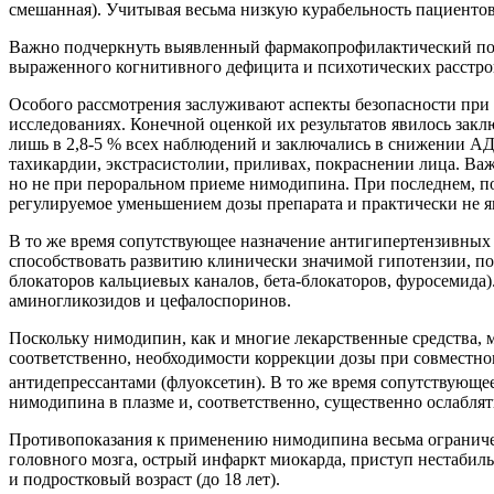
смешанная). Учитывая весьма низкую курабельность пациенто
Важно подчеркнуть выявленный фармакопрофилактический поте
выраженного когнитивного дефицита и психотических расстройс
Особого рассмотрения заслуживают аспекты безопасности при 
исследованиях. Конечной оценкой их результатов явилось заклю
лишь в 2,8-5 % всех наблюдений и заключались в снижении АД 
тахикардии, экстрасистолии, приливах, покраснении лица. Ва
но не при пероральном приеме нимодипина. При последнем, по 
регулируемое уменьшением дозы препарата и практически не я
В то же время сопутствующее назначение антигипертензивных
способствовать развитию клинически значимой гипотензии, по
блокаторов кальциевых каналов, бета-блокаторов, фуросемида)
аминогликозидов и цефалоспоринов.
Поскольку нимодипин, как и многие лекарственные средства, 
соответственно, необходимости коррекции дозы при совместн
антидепрессантами (флуоксетин). В то же время сопутствующе
нимодипина в плазме и, соответственно, существенно ослаблят
Противопоказания к применению нимодипина весьма ограничен
головного мозга, острый инфаркт миокарда, приступ нестабил
и подростковый возраст (до 18 лет).