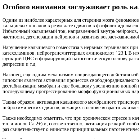
Особого внимания заслуживает роль к
Одним из наиболее характерных для старения мозга феномено
кальциевых каналов в результате сдвигов в фосфолипидном сос
Избыточный кальциевый ток, направленный внутрь нейронов, т.
частности, дегенерации нейронов и развития возраст-зависимо
Нарушение кальциевого гомеостаза в нервных терминалях при 
катехоламинов, нейротрансмиттерных аминокислот [ 23 ]. В и
функций ЦНС и формирующий патогенетическую основу развити
депрессии и т.д.
Наконец, еще одним механизмом повреждающего действия избы
гипоксии является активация процессов свободнорадикальног
дестабилизации мембран и еще большему увеличению ионной 
последующему прогрессированию морфо-функциональных наруш
Таким образом, активация кальциевого мембранного транспор
нейрохимических сдвигов, лежащих в основе возрастных изме
Также необходимо отметить, что при хроническом стрессе в ка
т.ч. и ионов Са 2+) и, соответственно, активация реакций сво
раз свидетельствует о единстве принципиальных патогенетичес