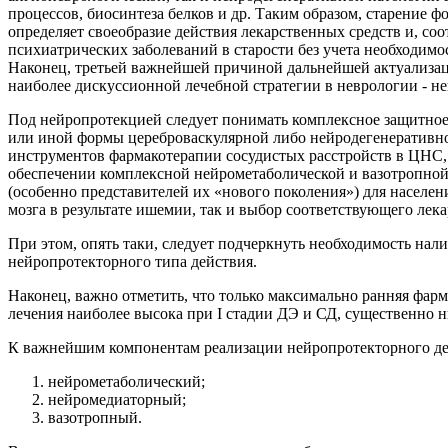
процессов, биосинтеза белков и др. Таким образом, старение 
определяет своеобразие действия лекарственных средств и, соо
психиатрических заболеваний в старости без учета необходимо
Наконец, третьей важнейшей причиной дальнейшей актуализац
наиболее дискуссионной лечебной стратегии в неврологии - н
Под нейропротекцией следует понимать комплексное защитное
или иной формы цереброваскулярной либо нейродегенеративной
инструментов фармакотерапии сосудистых расстройств в ЦНС, 
обеспечении комплексной нейрометаболической и вазотропной
(особенно представителей их «нового поколения») для населе
мозга в результате ишемии, так и выбор соответствующего лека
При этом, опять таки, следует подчеркнуть необходимость нал
нейропротекторного типа действия.
Наконец, важно отметить, что только максимально ранняя фар
лечения наиболее высока при I стадии ДЭ и СД, существенно ниж
К важнейшим компонентам реализации нейропротекторного дей
нейрометаболический;
нейромедиаторный;
вазотропный.