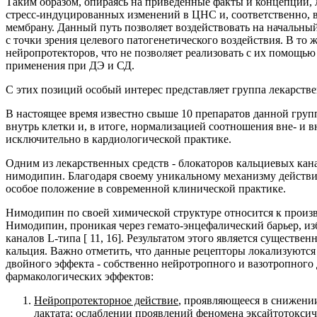
Таким образом, опираясь на приведенные факты и концепции, 
стресс-индуцированных изменений в ЦНС и, соответственно, в
мембрану. Данный путь позволяет воздействовать на начальны
с точки зрения целевого патогенетического воздействия. В т
нейропротекторов, что не позволяет реализовать с их помощь
применения при ДЭ и СД.
С этих позиций особый интерес представляет группа лекарстве
В настоящее время известно свыше 10 препаратов данной гру
внутрь клетки и, в итоге, нормализацией соотношения вне- и
исключительно в кардиологической практике.
Одним из лекарственных средств - блокаторов кальциевых к
нимодипин. Благодаря своему уникальному механизму действ
особое положение в современной клинической практике.
Нимодипин по своей химической структуре относится к произ
Нимодипин, проникая через гемато-энцефалический барьер, и
каналов L-типа [ 11, 16]. Результатом этого является сущест
кальция. Важно отметить, что данные рецепторы локализуются
двойного эффекта - собственно нейротропного и вазотропног
фармакологических эффектов:
Нейропротекторное действие
, проявляющееся в снижени
лактата; ослаблении проявлений феномена эксайтотоксич