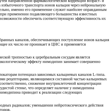
утей направленной фармакологической коррекции возраст- и
а избыточного транспорта ионов кальция через нейрональную
ательно, именно его применение служит наиболее оправданным
ся при применении подавляющего большинства известных
т возможности обеспечить соответствующую эффективность их
мбранных каналов, обеспечивающих поступление ионов кальция
яющее их число не проникает в ЦНС и применяется
еской тропностью к церебральным сосудам является
макологическому эффекту нимодипин занимает совершенно
локаторам потенциал-зависимых кальциевых каналов L-типа.
ыми рецепторами, являющимися составной частью кальциевых
и, соответственно, снижение внутриклеточной концентрации
удистой стенке, что определяет наличие у нимодипина
я нимодипина приводит к реализации следующих
бодных радикалов; уменьшении нейротоксического действия
торов.