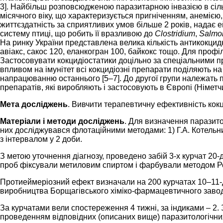
3]. Найбільш розповсюдженою паразитарною інвазією в сільс
місячного віку, що характеризується пригніченням, анемією, 
життєздатність за сприятливих умов більше 2 років, надає е
систему птиці, що робить її вразливою до
Clostridium
,
Salmo
На ринку України представлена велика кількість антикокцидн
авіакс, сакос 120, еланкогран 100, байкокс тощо. Для профі
Застосовувати кокцидіостатики доцільно за спеціальними пр
впливом на імунітет всі кокцидіозні препарати поділяють н
напрацюванню останнього [5–7]. До другої групи належать 
препаратів, які
виробляють і застосовують в Європі (Німетчина
Мета досліджень
. Вивчити терапевтичну ефективність кокц
Матеріали і методи досліджень
. Для визначення паразитол
них досліджувався флотаційними методами: 1) Г.А. Котельник
з інтервалом у 2 доби.
З метою уточнення діагнозу, проведено забій 3-х курчат 20-д
проб фіксували метиловим спиртом і фарбували методом Р
Протиеймеріозний ефект визначали на 200 курчатах 10–11-д
виробництва Борщагівського хіміко-фармацевтичного заводу м
За курчатами вели спостереження 4 тижні, за індиками – 2. 
проведенням відповідних (описаних вище) паразитологічни