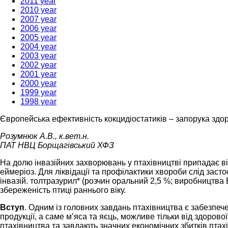
2011 year
2010 year
2007 year
2006 year
2005 year
2004 year
2003 year
2002 year
2001 year
2000 year
1999 year
1998 year
Європейська ефективність кокцидіостатиків – запорука здоро
Розумнюк А.В., к.вет.н.
ПАТ НВЦ Борщагівський ХФЗ
На долю інвазійних захворювань у птахівництві припадає ві
еймеріоз. Для ліквідації та профілактики хвороби слід заст
інвазій. толтразурил* (розчин оральний 2,5 %; виробництва Б
збереженість птиці раннього віку.
Вступ
. Одним із головних завдань птахівництва є забезпеч
продукції, а саме м’яса та яєць, можливе тільки від здорової
птахівництва та завдають значних економічних збитків птахі