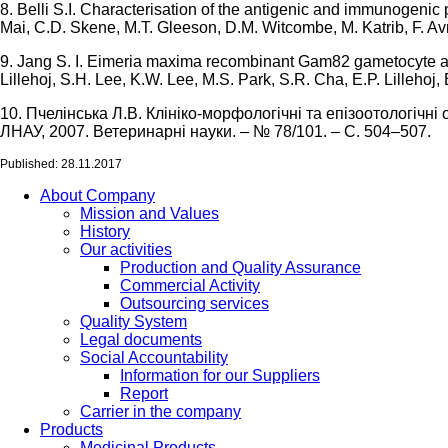
8. Belli S.I. Characterisation of the antigenic and immunogenic p
Mai, C.D. Skene, M.T. Gleeson, D.M. Witcombe, M. Katrib, F. Av
9. Jang S. I. Eimeria maxima recombinant Gam82 gametocyte ant
Lillehoj, S.H. Lee, K.W. Lee, M.S. Park, S.R. Cha, E.P. Lilleho
10. Пчелінська Л.В. Клініко-морфологічні та епізоотологічні 
ЛНАУ, 2007. Ветеринарні науки. – № 78/101. – С. 504–507.
Published: 28.11.2017
About Company
Mission and Values
History
Our activities
Production and Quality Assurance
Commercial Activity
Outsourcing services
Quality System
Legal documents
Social Accountability
Information for our Suppliers
Report
Carrier in the company
Products
Medicinal Products