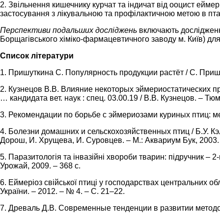
2. Звільнення кишечнику курчат та індичат від ооцист еймер
застосування з лікувальною та профілактичною метою в пта
Перспективи подальших досліджень
включають дослідженн
Борщагівського хіміко-фармацевтичного заводу м. Київ) для
Список літератури
1. Пришуткина С. Популярность продукции растёт / С. Пришут
2. Кузнецов В.В. Влияние некоторых эймериостатических п
… кандидата вет. наук : спец. 03.00.19 / В.В. Кузнецов. – Тюм
3. Рекомендации по борьбе с эймериозами куриных птиц: мет
4. Болезни домашних и сельскохозяйственных птиц / Б.У. Кэлн
Дорош, И. Хрущева, И. Суровцев. – М.: Аквариум Бук, 2003. 
5. Паразитологія та інвазійні хвороби тварин: підручник – 2-г
Урожай, 2009. – 368 с.
6. Еймеріоз свійської птиці у господарствах центральних облас
України. – 2012. – № 4. – С. 21–22.
7. Древаль Д.В. Современные тенденции в развитии методов 