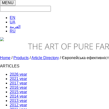
MENU
EN
UA
العربية
RU
Home
/
Products
/
Article Directory
/ Європейська ефективність 
ARTICLES
2026 year
2021 year
2017 year
2016 year
2015 year
2014 year
2013 year
2012 year