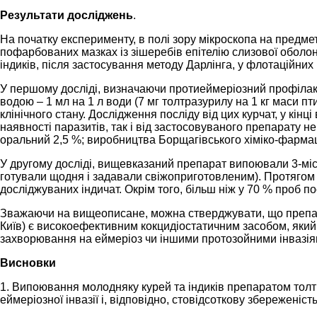
Результати досліджень
.
На початку експерименту, в полі зору мікроскопа на предмет
пофарбованих мазках із зішеребів епітелію слизової оболонк
індиків, після застосування методу Дарлінга, у флотаційни
У першому досліді, визначаючи протиеймеріозний профілакт
водою – 1 мл на 1 л води (7 мг толтразурилу на 1 кг маси пт
клінічного стану. Дослідження посліду від цих курчат, у кінц
наявності паразитів, так і від застосовуваного препарату н
оральний 2,5 %; виробництва Борщагівського хіміко-фармац
У другому досліді, вищевказаний препарат випоювали 3-місячн
готували щодня і задавали свіжоприготовленим). Протягом 
досліджуваних індичат. Окрім того, більш ніж у 70 % проб по
Зважаючи на вищеописане, можна стверджувати, що преп
Київ) є високоефективним кокцидіостатичним засобом, який з
захворювання на еймеріоз чи іншими протозойними інвазія
Висновки
1. Випоювання молодняку курей та індиків препаратом толт
еймеріозної інвазії і, відповідно, стовідсоткову збереженість