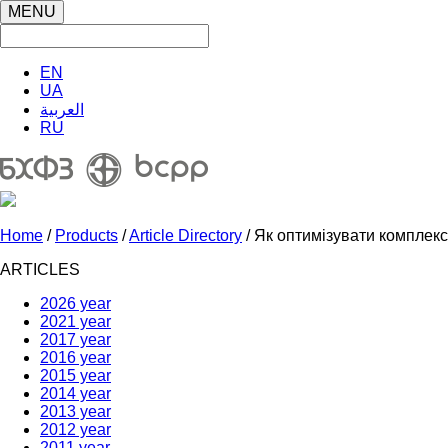
MENU
EN
UA
العربية
RU
Home
/
Products
/
Article Directory
/ Як оптимізувати комплекс
ARTICLES
2026 year
2021 year
2017 year
2016 year
2015 year
2014 year
2013 year
2012 year
2011 year