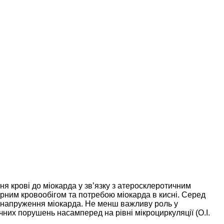
 крові до міокарда у зв’язку з атеросклеротичним
арним кровообігом та потребою міокарда в кисні. Серед
ренапруження міокарда. Не менш важливу роль у
них порушень насамперед на рівні мікроциркуляції (О.І.