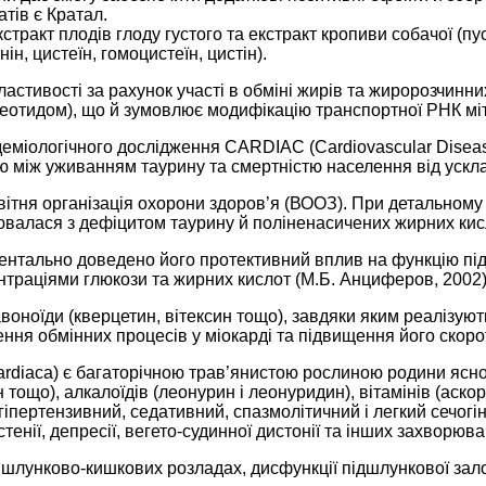
тів є Кратал.
кстракт плодів глоду густого та екстракт кропиви собачої (
нін, цистеїн, гомоцистеїн, цистін).
стивості за рахунок участі в обміні жирів та жиророзчинних
клеотидом), що й зумовлює модифікацію транспортної РНК мі
еміологічного дослідження CARDIAC (Cardiovascular Disease
ю між уживанням таурину та смертністю населення від ускл
ня організація охорони здоров’я (ВООЗ). При детальному ан
валася з дефіцитом таурину й поліненасичених жирних кислот
ентально доведено його протективний вплив на функцію під
нтраціями глюкози та жирних кислот (М.Б. Анциферов, 2002)
лавоноїди (кверцетин, вітексин тощо), завдяки яким реаліз
ння обмінних процесів у міокарді та підвищення його скорот
ardiaca) є багаторічною трав’янистою рослиною родини яснот
н тощо), алкалоїдів (леонурин і леонуридин), вітамінів (аско
іпертензивний, седативний, спазмолітичний і легкий сечогі
енії, депресії, вегето-судинної дистонії та інших захворюва
шлунково-кишкових розладах, дисфункції підшлункової зало