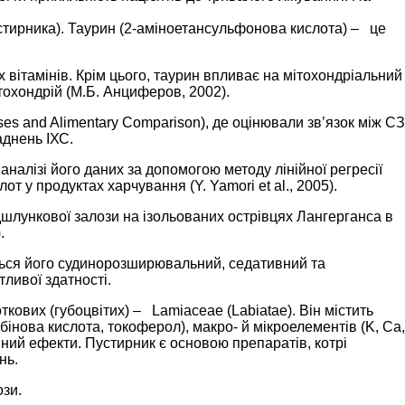
пустирника). Таурин (2-аміноетансульфонова кислота) – це
 вітамінів. Крім цього, таурин впливає на мітохондріальний
тохондрій (М.Б. Анциферов, 2002).
s and Alimentary Comparison), де оцінювали зв’язок між СЗ
аднень ІХС.
алізі його даних за допомогою методу лінійної регресії
 у продуктах харчування (Y. Yamori et al., 2005).
шлункової залози на ізольованих острівцях Лангерганса в
.
уються його судинорозширювальний, седативний та
ливої здатності.
кових (губоцвітих) – Lamiaceae (Labiatae). Він містить
рбінова кислота, токоферол), макро- й мікроелементів (K, Ca,
нний ефекти. Пустирник є основою препаратів, котрі
нь.
зи.