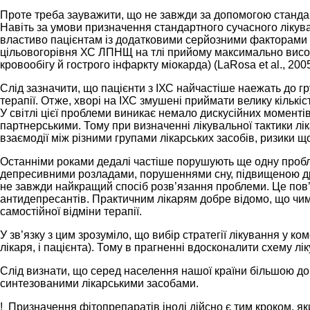
Проте треба зауважити, що не завжди за допомогою стандар
Навіть за умови призначення стандартного сучасного лікув
властиво пацієнтам із додатковими серйозними факторами ри
цільовогорівня ХС ЛПНЩ на тлі прийому максимально високи
кровообігу й гострого інфаркту міокарда) (LaRosa et al., 2005
Слід зазначити, що пацієнти з ІХС найчастіше наежать до г
терапії. Отже, хворі на ІХС змушені приймати велику кількіс
У світлі цієї проблеми виникає немало дискусійних моментів
партнерськими. Тому при визначенні лікувальної тактики л
взаємодії між різними групами лікарських засобів, ризики 
Останніми роками дедалі частіше порушують ще одну пробле
депресивними розладами, порушеннями сну, підвищеною драт
не завжди найкращий спосіб розв’язання проблеми. Це пов’яз
антидепресантів. Практичним лікарям добре відомо, що чим
самостійної відміни терапії.
У зв’язку з цим зрозуміло, що вибір стратегії лікування у ко
лікаря, і пацієнта). Тому в прагненні вдосконалити схему 
Слід визнати, що серед населення нашої країни більшою до
синтезованими лікарськими засобами.
! Призначення фітопрепаратів іноді дійсно є тим кроком, як