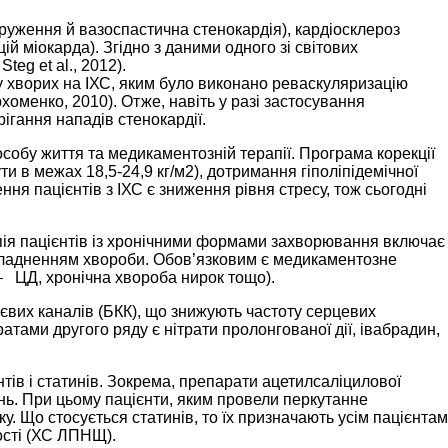
пруження й вазоспастична стенокардія), кардіосклероз
 міокарда). Згідно з даними одного зі світових
teg et al., 2012).
у хворих на ІХС, яким було виконано реваскуляризацію
оменко, 2010). Отже, навіть у разі застосування
ігання нападів стенокардії.
собу життя та медикаментозній терапії. Програма корекції
ти в межах 18,5-24,9 кг/м2), дотримання гіполіпідемічної
ня пацієнтів з ІХС є зниження рівня стресу, тож сьогодні
пія пацієнтів із хронічними формами захворювання включає
складненням хвороби. Обов’язковим є медикаментозне
 – ЦД, хронічна хвороба нирок тощо).
цієвих каналів (БКК), що знижують частоту серцевих
атами другого ряду є нітрати пролонгованої дії, івабрадин,
ів і статинів. Зокрема, препарати ацетилсаліцилової
ань. При цьому пацієнти, яким провели перкутанне
. Що стосується статинів, то їх призначають усім пацієнтам
ості (ХС ЛПНЩ).