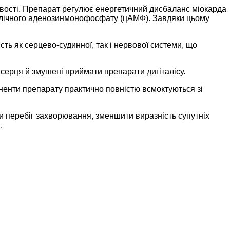
тивості. Препарат регулює енергетичний дисбаланс міокарда
циклічного аденозинмонофосфату (цАМФ). Завдяки цьому
ть як серцево-судинної, так і нервової системи, що
у серця й змушені приймати препарати дигіталісу.
поненти препарату практично повністю всмоктуються зі
и перебіг захворювання, зменшити виразність супутніх
.