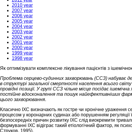
2010 year
2007 year
2006 year
2005 year
2004 year
2003 year
2002 year
2001 year
2000 year
1999 year
1998 year
Як оптимізувати комплексне лікування пацієнтів з ішемічн
Проблема серцево-судинних захворювань (ССЗ) набуває де
в структурі загальної смертності населення всього світу
провідні позиції. У групі ССЗ чільне місце посідає ішемічн
постійне вдосконалення та пошук найефективніших фар
цього захворювання.
Класично ІХС визначають як гостре чи хронічне ураження 
процесом у коронарних судинах або порушенням регуляції ї
безпосередніх причин розвитку ІХС слід виокремити трива
формуванні ІХС відіграє такий етіологічний фактор, як пси
Струков, 1995).