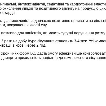
нгінальні, антиоксидантні, седативні та кардіотонічні влас
ого окислення ліпідів та позитивного впливу на продукцію 
міокарда.
ал дає можливість одночасно позитивно впливати на діяльніс
ги, покращення якості сну.
 що важливо для пацієнтів, які мають супутні порушення ритм
 3 рази на добу. Курс лікування становить 3-4 тиж. Усі ком
рації в крові через 2 год.
ї хронічних форм ІХС дасть змогу ефективніше контролюват
підвищити прихильність пацієнтів до комплексного лікування