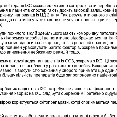
тної терапії ІХС можна ефективно контролювати перебіг за
ання в пацієнтів спостерігають досить високий залишковий 
зику, наприклад із ЦД 2 типу. Так, результати одного з клі
х доз статинів у таких хворих не усуває повністю ризик с
).
рупи похилого віку й здебільшого мають коморбідну патолог
ть лікарських засобів, і це негативно відображається на їхні
 у взаємовідносинах лікар-пацієнт, і в реальній практиці н
ікар повинен ураховувати багато факторів, зокрема прихиль
щодо виникнення небажаних реакцій тощо.
му в галузі ведення пацієнтів із ССЗ, зокрема з ІХС. Ці 
івливістю, особливо у разі тяжкого перебігу. Використання
ано і з відсутністю бажання у хворого приймати ще один лік
 більшу кількість препаратів буде запропоновано пацієнтов
морбідних пацієнтів з ІХС потребує не лише кваліфікованого лі
лікування хворих на ІХС слід бути обережним і ретельно обд
вірою користуються фітопрепарати, котрі сприймаються паці
ий дає змогу забезпечити додаткові позитивні ефекти й збер