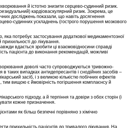
хворювання й істотно знизити серцево-судинний ризик.
(резидуальний) кардіоваскулярний ризик. Зокрема, це
нічних досліджень показали, що навіть досягнення
ерцево-судинних ускладнень (гострого порушення мозкового
ію, яка потребує застосування додаткової медикаментозної
й прихильності до лікування.
е завжди вдається зробити ці взаємовідносини справді
ність пацієнта до виконання рекомендацій, можливі
захворювання доволі часто супроводжуються тривожно-
 в таких випадках антидепресантів і снодійних засобів –
арський засіб, і з великою кількістю побічних ефектів
і, тим вищою є ймовірність погіршення комплаєнсу й
карського підходу, а й терпіння та довіри з обох сторін (і
умувати кожне призначення.
єнтами як більш безпечні порівняно з хімічно
егти прихильність пацієнтів до тривалого лікування. На