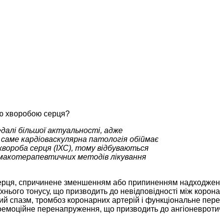
ою хворобою серця?
далі більшої актуальності, адже
 саме кардіоваскулярна патологія обіймає
а хвороба серця (ІХС), тому відбуваються
макотерапевтичних методів лікування
серця, спричинене зменшенням або припиненням надходження
хнього тонусу, що призводить до невідповідності між корон
лий спазм, тромбоз коронарних артерій і функціональне пе
хоемоційне перенапруження, що призводить до ангіоневротич