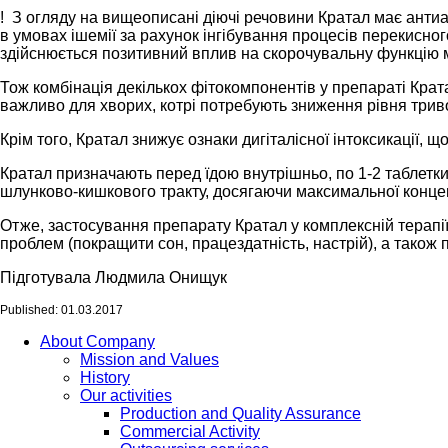
! З огляду на вищеописані діючі речовини Кратал має антиа
в умовах ішемії за рахунок інгібування процесів перекисн
здійснюється позитивний вплив на скорочувальну функцію 
Тож комбінація декількох фітокомпонентів у препараті Крат
важливо для хворих, котрі потребують зниження рівня триво
Крім того, Кратал знижує ознаки дигіталісної інтоксикації,
Кратал призначають перед їдою внутрішньо, по 1-2 таблетки
шлунково-кишкового тракту, досягаючи максимальної концент
Отже, застосування препарату Кратал у комплексній терапі
проблем (покращити сон, працездатність, настрій), а також 
Підготувала Людмила Онищук
Published: 01.03.2017
About Company
Mission and Values
History
Our activities
Production and Quality Assurance
Commercial Activity