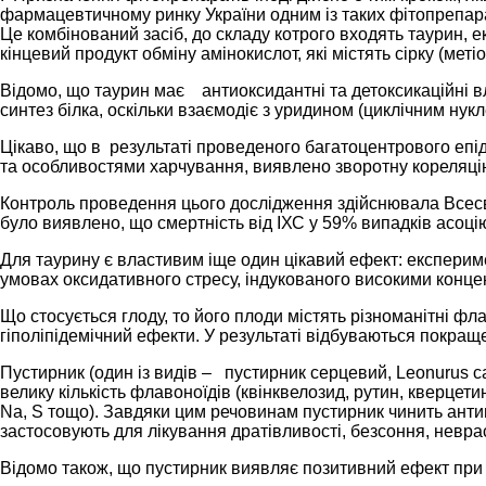
фармацевтичному ринку України одним із таких фітопрепара
Це комбінований засіб, до складу котрого входять таурин, е
кінцевий продукт обміну амінокислот, які містять сірку (метіо
Відомо, що таурин має антиоксидантні та детоксикаційні вла
синтез білка, оскільки взаємодіє з уридином (циклічним ну
Цікаво, що в результаті проведеного багатоцентрового епід
та особливостями харчування, виявлено зворотну кореляці
Контроль проведення цього дослідження здійснювала Всесвіт
було виявлено, що смертність від ІХС у 59% випадків асоцію
Для таурину є властивим іще один цікавий ефект: експерим
умовах оксидативного стресу, індукованого високими конце
Що стосується глоду, то його плоди містять різноманітні ф
гіполіпідемічний ефекти. У результаті відбуваються покраще
Пустирник (один із видів – пустирник серцевий, Leonurus c
велику кількість флавоноїдів (квінквелозид, рутин, кверцети
Na, S тощо). Завдяки цим речовинам пустирник чинить антиг
застосовують для лікування дратівливості, безсоння, невраст
Відомо також, що пустирник виявляє позитивний ефект при 