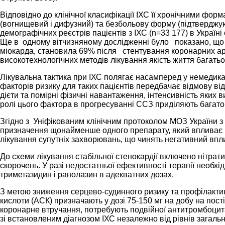
Відповідно до клінічної класифікації ІХС її хронічними фо
(вогнищевий і дифузний) та безбольову форму (підтверджуют
демографічних реєстрів пацієнтів з ІХС (n=33 177) в Україні
Ще в одному вітчизняному дослідженні було показано, що м
міокарда, становила 69% після стентування коронарних арт
високотехнологічних методів лікування якість життя багатьо
Лікувальна тактика при ІХС полягає насамперед у немедикам
факторів ризику для таких пацієнтів передбачає відмову від
дієти та помірні фізичні навантаження, інтенсивність яких
ролі цього фактора в прогресуванні ССЗ приділяють багато
Згідно з Уніфікованим клінічним протоколом МОЗ України з
призначення щонайменше одного препарату, який впливає н
лікування супутніх захворювань, що чинять негативний впли
До схеми лікування стабільної стенокардії включено нітрати
скорочень. У разі недостатньої ефективності терапії необхі
триметазидин і ранолазин в адекватних дозах.
З метою зниження серцево-судинного ризику та профілактик
кислоти (АСК) призначають у дозі 75-150 мг на добу на пос
коронарне втручання, потребують подвійної антитромбоцитар
зі встановленим діагнозом ІХС незалежно від рівнів загаль