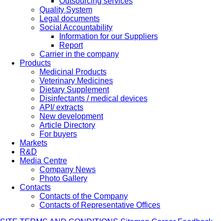
Outsourcing services
Quality System
Legal documents
Social Accountability
Information for our Suppliers
Report
Carrier in the company
Products
Medicinal Products
Veterinary Medicines
Dietary Supplement
Disinfectants / medical devices
API/ extracts
New development
Article Directory
For buyers
Markets
R&D
Media Centre
Company News
Photo Gallery
Contacts
Contacts of the Company
Contacts of Representative Offices