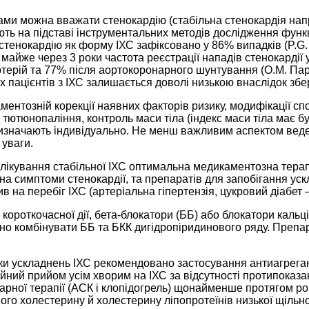
рмами можна вважати стенокардію (стабільна стенокардія на
ь на підставі інструментальних методів дослідження функцій
 стенокардію як форму ІХС зафіксовано у 86% випадків (P.G. S
айже через 3 роки частота реєстрації нападів стенокардії 
ерій та 77% після аортокоронарного шунтування (О.М. Парх
х пацієнтів з ІХС залишається доволі низькою внаслідок збер
ентозній корекції наявних факторів ризику, модифікації спо
 тютюнопаління, контроль маси тіла (індекс маси тіла має бу
 визначають індивідуально. Не менш важливим аспектом веден
 уваги.
 лікування стабільної ІХС оптимальна медикаментозна тера
а симптоми стенокардії, та препаратів для запобігання у
в на перебіг ІХС (артеріальна гіпертензія, цукровий діабет
 короткочасної дії, бета-блокатори (ББ) або блокатори каль
дно комбінувати ББ та БКК дигідропіридинового ряду. Препар
и ускладнень ІХС рекомендовано застосування антиагрегант
тійний прийом усім хворим на ІХС за відсутності протипоказ
ної терапії (АСК і клопідогрель) щонайменше протягом року
ного холестерину й холестерину ліпопротеїнів низької щільн