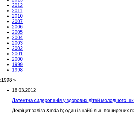
2012
2011
2010
2007
2006
2005
2004
2003
2002
2001
2000
1999
1998
:1998
»
18.03.2012
Латентна сидеропенія у здорових дітей молодшого шкі
Дефіцит заліза &mda h; один із найбільш поширених п