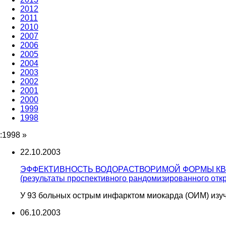
2012
2011
2010
2007
2006
2005
2004
2003
2002
2001
2000
1999
1998
:1998
»
22.10.2003
ЭФФЕКТИВНОСТЬ ВОДОРАСТВОРИМОЙ ФОРМЫ КВЕ
(результаты проспективного рандомизированного отк
У 93 больных острым инфарктом миокарда (ОИМ) изу
06.10.2003