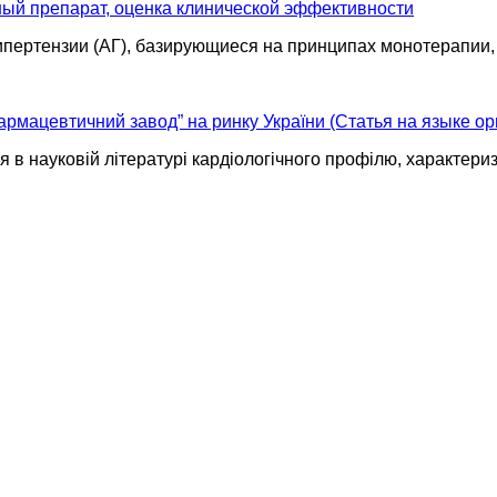
й препарат, оценка клинической эффективности
ипертензии (АГ), базирующиеся на принципах монотерапии
рмацевтичний завод” на ринку України (Статья на языке ор
 в науковій літературі кардіологічного профілю, характериз