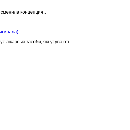
, сменила концепция…
игинала)
ує лікарські засоби, які усувають…