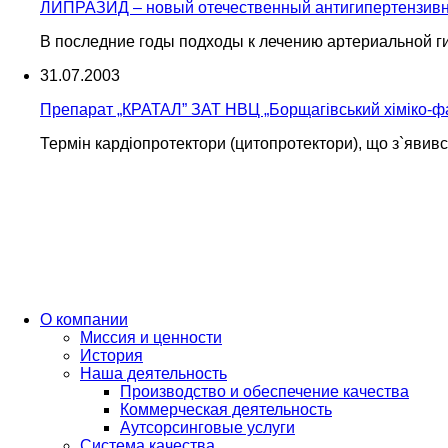
ЛИПРАЗИД – новый отечественный антигипертензивны
В последние годы подходы к лечению артериальной г
31.07.2003
Препарат „КРАТАЛ” ЗАТ НВЦ „Борщагівський хіміко-фа
Термін кардіопротектори (цитопротектори), що з`явився
О компании
Миссия и ценности
История
Наша деятельность
Производство и обеспечение качества
Коммерческая деятельность
Аутсорсинговые услуги
Система качества