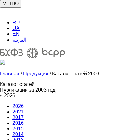
МЕНЮ
RU
UA
EN
العربية
Главная
/
Продукция
/ Каталог статей 2003
Каталог статей
Публикации за 2003 год
«
2026:
2026
2021
2017
2016
2015
2014
2013