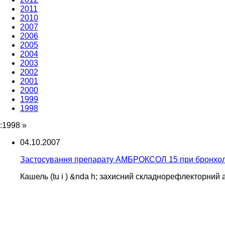
2011
2010
2007
2006
2005
2004
2003
2002
2001
2000
1999
1998
:1998
»
04.10.2007
Застосування препарату АМБРОКСОЛ 15 при бронхолеге
Кашель (tu i ) &nda h; захисний складнорефлекторний