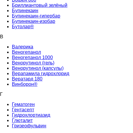
Бриллиантовый зелёный
Бупинекаин
Бупинекаин-гипербар
Бупинекаин-изобар
Бутолар®
В
Валерика
Веногепанол
Веногепанол 1000
Венорутинол (гель)
Венорутинол (капсулы)
Верапамила гидрохлорид
Вератард 180
Винборон®
Г
Гематоген
Гентасепт
Гидрохлортиазид
Глюталит
Гризеофульвин