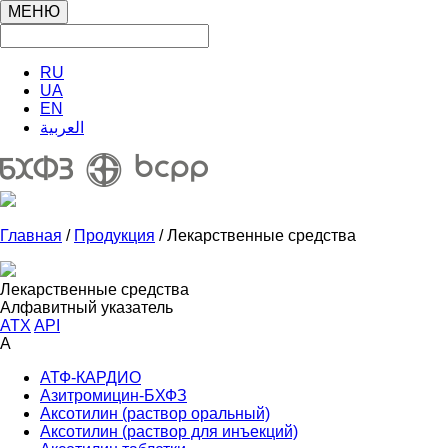
МЕНЮ
RU
UA
EN
العربية
Главная
/
Продукция
/ Лекарственные средства
Лекарственные средства
Алфавитный указатель
ATX
API
А
АТФ-КАРДИО
Азитромицин-БХФЗ
Аксотилин (раствор оральный)
Аксотилин (раствор для инъекций)