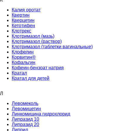
Калия оротат
Квертин
Кверцетин
Кетотифен
Клотрекс
Клотримазол (мазь)
Клотримазол (раствор)
Клотримазол (таблетки вагинальные)
Клофелин
Корвитин®
Кофальгин
Кофеин-бензоат натрия
Кратал
Кратал для детей
Л
Левомеколь
Левомицетин
Линкомицина гидрохлорид
Липразид 10
Липразид 20
Липрил