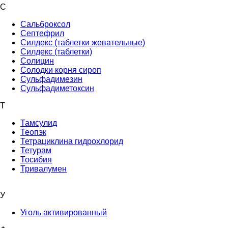
С
Сальброксол
Септефрил
Силдекс (таблетки жевательные)
Силдекс (таблетки)
Солицин
Солодки корня сироп
Сульфадимезин
Сульфадиметоксин
Т
Тамсулид
Теопэк
Тетрациклина гидрохлорид
Тетурам
Тосибия
Тривалумен
У
Уголь активированный