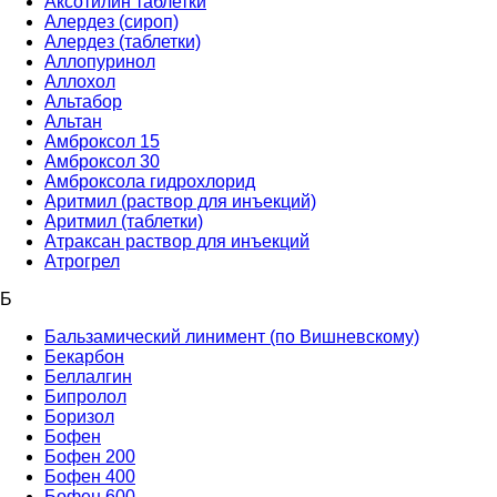
Аксотилин таблетки
Алердез (сироп)
Алердез (таблетки)
Аллопуринол
Аллохол
Альтабор
Альтан
Амброксол 15
Амброксол 30
Амброксола гидрохлорид
Аритмил (раствор для инъекций)
Аритмил (таблетки)
Атраксан раствор для инъекций
Атрогрел
Б
Бальзамический линимент (по Вишневскому)
Бекарбон
Беллалгин
Бипролол
Боризол
Бофен
Бофен 200
Бофен 400
Бофен 600