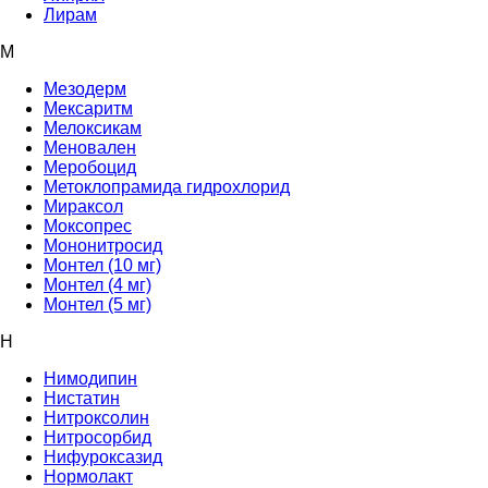
Лирам
М
Мезодерм
Мексаритм
Мелоксикам
Меновален
Меробоцид
Метоклопрамида гидрохлорид
Мираксол
Моксопрес
Мононитросид
Монтел (10 мг)
Монтел (4 мг)
Монтел (5 мг)
Н
Нимодипин
Нистатин
Нитроксолин
Нитросорбид
Нифуроксазид
Нормолакт