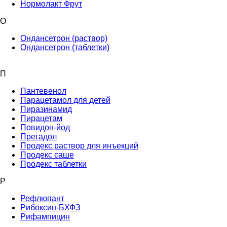
Нормолакт Фрут
О
Ондансетрон (раствор)
Ондансетрон (таблетки)
П
Пантевенол
Парацетамол для детей
Пиразинамид
Пирацетам
Повидон-йод
Прегадол
Продекс раствор для инъекций
Продекс саше
Продекс таблетки
Р
Рефлюпант
Рибоксин-БХФЗ
Рифампицин