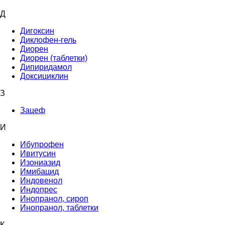
Д
Дигоксин
Диклофен-гель
Диорен
Диорен (таблетки)
Дипиридамол
Доксициклин
З
Зацеф
И
Ибупрофен
Ивитусин
Изониазид
Имибацид
Индовенол
Индопрес
Инопранол, сироп
Инопранол, таблетки
К