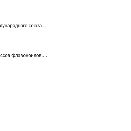
еждународного союза…
лассов флавоноидов.…