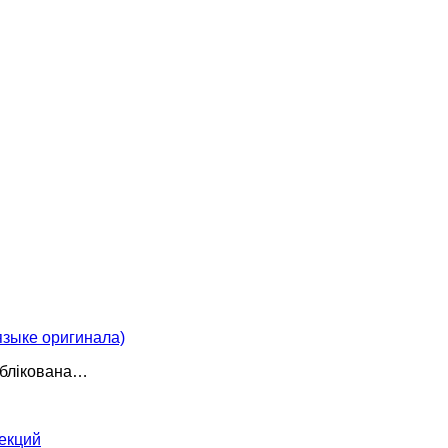
ыке оригинала)
публікована…
екций