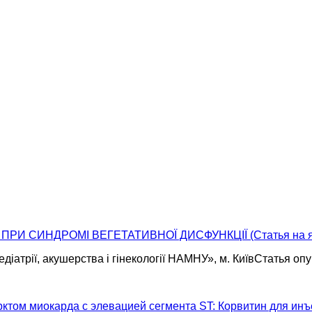
И СИНДРОМІ ВЕГЕТАТИВНОЇ ДИСФУНКЦІЇ (Статья на яз
педіатрії, акушерства і гінекології НАМНУ», м. КиївCтатья о
том миокарда с элевацией сегмента ST: Корвитин для инъ