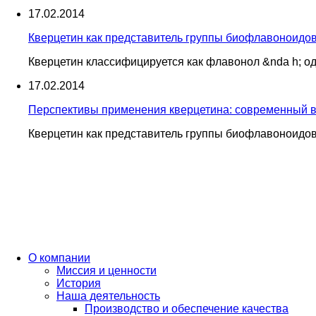
17.02.2014
Кверцетин как представитель группы биофлавоноидо
Кверцетин классифицируется как флавонол &nda h; о
17.02.2014
Перспективы применения кверцетина: современный в
Кверцетин как представитель группы биофлавоноидов
О компании
Миссия и ценности
История
Наша деятельность
Производство и обеспечение качества