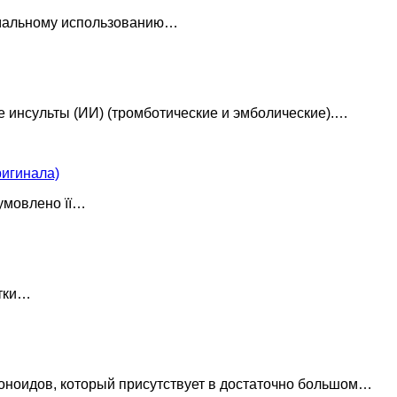
тимальному использованию…
инсульты (ИИ) (тромботические и эмболические).…
ригинала)
бумовлено її…
ытки…
воноидов, который присутствует в достаточно большом…