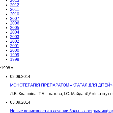
2013
2012
2011
2010
2007
2006
2005
2004
2003
2002
2001
2000
1999
1998
:1998
»
03.09.2014
МОНОТЕРАПІЯ ПРЕПАРАТОМ «КРАТАЛ ДЛЯ ДІТЕЙ» ПР
Л.В. Квашніна, Т.Б. Ігнатова, І.С. МайданДУ «Інститут 
03.09.2014
Новые возможности в лечении больных острым инфарк