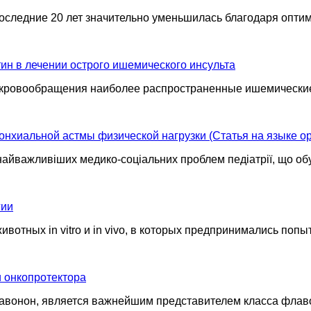
последние 20 лет значительно уменьшилась благодаря оп
ин в лечении острого ишемического инсульта
 кровообращения наиболее распространенные ишемические 
онхиальной астмы физической нагрузки (Статья на языке о
 найважливіших медико-соціальних проблем педіатрії, що о
гии
вотных in vitro и in vivo, в которых предпринимались поп
и онкопротектора
ифлавонон, является важнейшим представителем класса фла