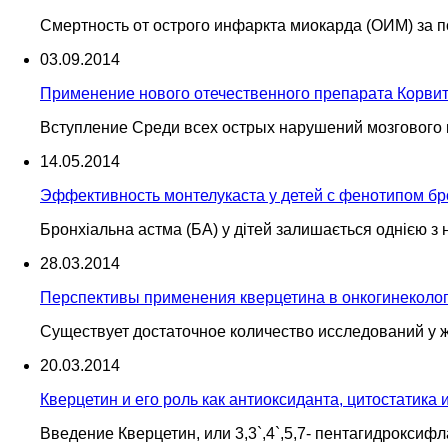
Смертность от острого инфаркта миокарда (ОИМ) за 
03.09.2014
Применение нового отечественного препарата Корвит
Вступление Среди всех острых нарушений мозгового
14.05.2014
Эффективность монтелукаста у детей с фенотипом бр
Бронхіальна астма (БА) у дітей залишається однією з
28.03.2014
Перспективы применения кверцетина в онкогинеколо
Существует достаточное количество исследований у жи
20.03.2014
Кверцетин и его роль как антиоксиданта, цитостатика 
Введение Кверцетин, или 3,3`,4`,5,7- пентагидрокс