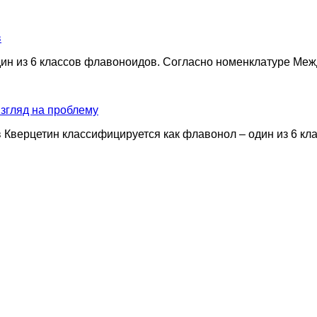
в
дин из 6 классов флавоноидов. Согласно номенклатуре М
згляд на проблему
 Кверцетин классифицируется как флавонол – один из 6 к