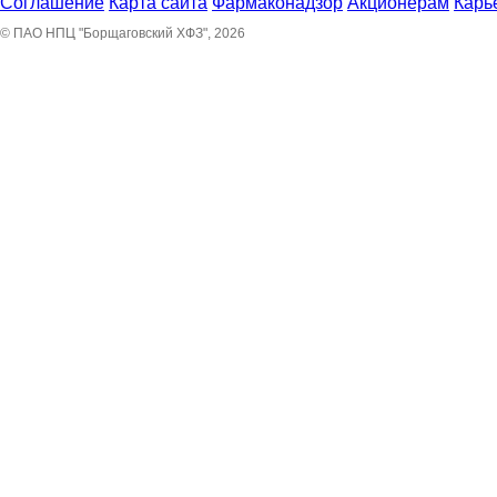
Пресс-центр
Контакты
Соглашение
Карта сайта
Фармаконадзор
Акционерам
Карь
© ПАО НПЦ "Борщаговский ХФЗ", 2026