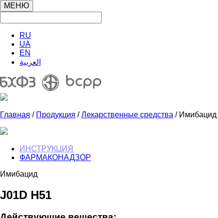
МЕНЮ
RU
UA
EN
العربية
Главная
/
Продукция
/
Лекарственные средства
/ Имибацид
ИНСТРУКЦИЯ
ФАРМАКОНАДЗОР
Имибацид
J01D H51
Действующие вещества: