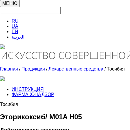
МЕНЮ
RU
UA
EN
العربية
Главная
/
Продукция
/
Лекарственные средства
/ Тосибия
ИНСТРУКЦИЯ
ФАРМАКОНАДЗОР
Тосибия
Эторикоксиб/ M01A H05
Действующее вещество: