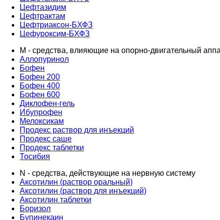
Цефтазидим
Цефтрактам
Цефтриаксон-БХФЗ
Цефуроксим-БХФЗ
M - средства, влияющие на опорно-двигательный апп
Аллопуринол
Бофен
Бофен 200
Бофен 400
Бофен 600
Диклофен-гель
Ибупрофен
Мелоксикам
Продекс раствор для инъекций
Продекс саше
Продекс таблетки
Тосибия
N - средства, действующие на нервную систему
Аксотилин (раствор оральный)
Аксотилин (раствор для инъекций)
Аксотилин таблетки
Боризол
Бупинекаин