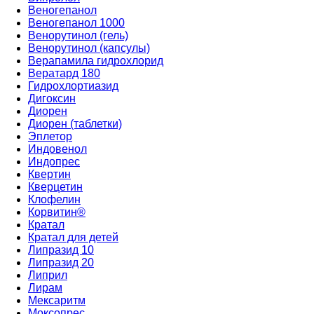
Веногепанол
Веногепанол 1000
Венорутинол (гель)
Венорутинол (капсулы)
Верапамила гидрохлорид
Вератард 180
Гидрохлортиазид
Дигоксин
Диорен
Диорен (таблетки)
Эплетор
Индовенол
Индопрес
Квертин
Кверцетин
Клофелин
Корвитин®
Кратал
Кратал для детей
Липразид 10
Липразид 20
Липрил
Лирам
Мексаритм
Моксопрес