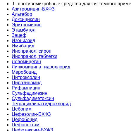
J - противомикробные средства для системного прим
Азитромицин-БХФЗ
Альтабор
Доксициклин
Эритромицин
Этамбутол
Зацеф
Изониазид
Имибацид
Инопранол, сироп
Инопранол, таблетки
Левомицетин
Линкомицина гидрохлорид
Меробоцид
Нитроксолин
Пиразинамид
Рифампицин
Сульфадимезин
Сульфадиметоксин
Тетрациклина гидрохлорид
Цебопим
Цефазолин-БХФЗ
Цефобоцид
Цефопектам
Цефотаксим-БХФЗ