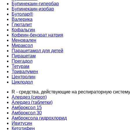
Бупинекаин-гипербар
Бупинекаин-изобар
Бутолар®
Валерика
Глюталит
Кофальгин
Кофеин-бензоат натрия
Меновален
Мираксол
Парацетамол для детей
Пирацетам
Прегадол
Тетурам
Тривалумен
Центролин
Циклодол
R - средства, действующие на респираторную систем
Алердез (сироп)
Алердез (таблетки)
Амброксол 15
Амброксол 30
Амброксола гидрохлорид
Ивитусин
Кетотифен