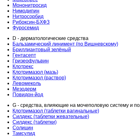
Мононитросид
Нимодипин
Нитросорбид
Рибоксин-БХФЗ
Фуросемид
D - дерматологические средства
Бальзамический линимент (по Вишневскому)
Бриллиантовый зелёный
Гентасепт
Гризеофульвин
Клотрекс
Клотримазол (мазь)
Клотримазол (раствор)
Левомеколь
Мезодерм
Повидон-йод
G - средства, влияющие на мочеполовую систему и п
Клотримазол (таблетки вагинальные)
Силдекс (таблетки жевательные)
Силдекс (таблетки)
Солицин
Тамсулид