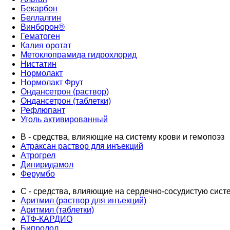
Бекарбон
Беллалгин
Винборон®
Гематоген
Калия оротат
Метоклопрамида гидрохлорид
Нистатин
Нормолакт
Нормолакт Фрут
Ондансетрон (раствор)
Ондансетрон (таблетки)
Рефлюпант
Уголь активированный
B - средства, влияющие на систему крови и гемопоэз
Атраксан раствор для инъекций
Атрогрел
Дипиридамол
Ферумбо
C - средства, влияющие на сердечно-сосудистую сист
Аритмил (раствор для инъекций)
Аритмил (таблетки)
АТФ-КАРДИО
Бипролол