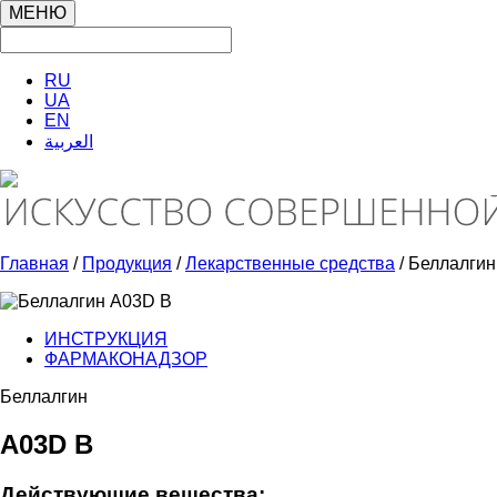
МЕНЮ
RU
UA
EN
العربية
Главная
/
Продукция
/
Лекарственные средства
/ Беллалгин
ИНСТРУКЦИЯ
ФАРМАКОНАДЗОР
Беллалгин
A03D B
Действующие вещества: